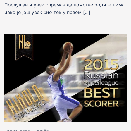
Послушан и увек спреман да помогне родитељима,
иако је још увек био тек у првом […]