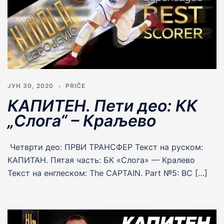
ЈУН 30, 2020
PRIČE
КАПИТЕН. Пети део: КК
„Слога“ – Краљево
Четврти део: ПРВИ ТРАНСФЕР Текст на руском:
КАПИТАН. Пятая часть: БК «Слога» — Кралево
Текст на енглеском: The CAPTAIN. Part №5: BC […]