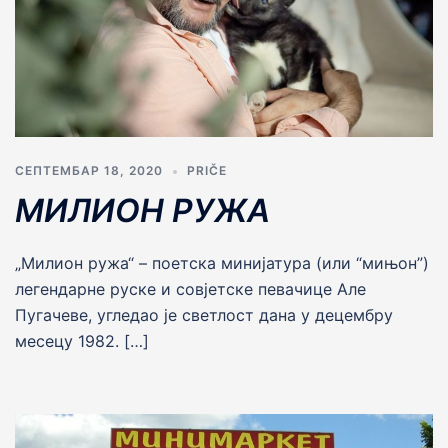
СЕПТЕМБАР 18, 2020
PRIČE
МИЛИОН РУЖА
„Милион ружа“ – поетска миниjатура (или “мињон”)
легендарне руске и совjетске певачице Але
Пугачеве, угледао jе светлост дана у децембру
месецу 1982. […]