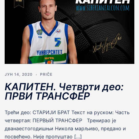
ЈУН 14, 2020
PRIČE
КАПИТЕН. Четврти део:
ПРВИ ТРАНСФЕР
Трећи део: СТАРИJИ БРАТ Текст на руском: Часть
четвертая: ПЕРВЫЙ ТРАНСФЕР Тренирао jе
дванаестогодишњи Никола марљиво, предано и
посвећено. Није пропуштао […]