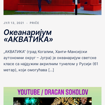
ЈУЛ 13, 2021
PRIČE
Океанаријум
«АКВАТИКА»
„АКВАТИКА“ (град Когалим, Ханти-Мансијски
аутономни округ – Југра) је океанаријум светске
класе са најдужим акрилним тунелом у Русији (61
метар), који омогућава […]