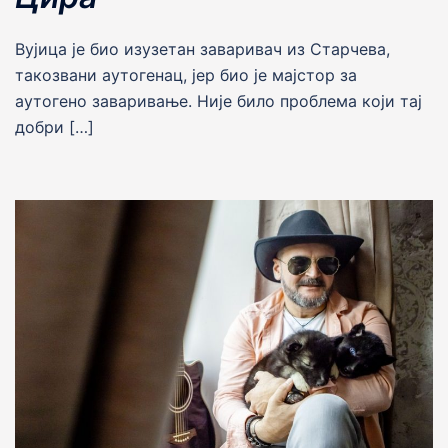
Вујица је био изузетан заваривач из Старчева,
такозвани аутогенац, јер био је мајстор за
аутогено заваривање. Није било проблема који тај
добри […]