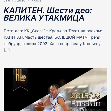
ЈУЛ 11, 2020
PRIČE
КАПИТЕН. Шести део:
ВЕЛИКА УТАКМИЦА
Пети део: КК „Слога“ – Краљево Текст на руском:
КАПИТАН. Часть шестая: БОЛЬШОЙ МАТЧ Трећи
фебруар, година 2002. Хала спортова у Краљеву.
[…]