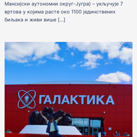
Мансијски аутономни округ-Југра) – укључује 7
вртова у којима расте око 1100 јединствених
биљака и живи више […]