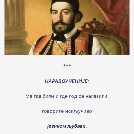
***
НАРАВОУЧЕНИJЕ:
Ма где били и где год се налазили,
говорите искључиво
jезиком љубави
.