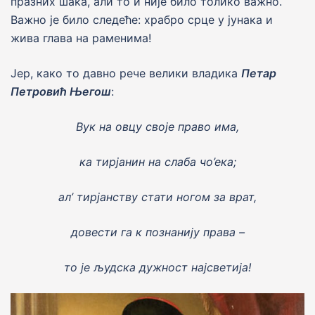
празних шака, али то и ниjе било толико важно.
Важно jе било следеће: храбро срце у jунака и
жива глава на раменима!
Jер, како то давно рече велики владика
Петар
Петровић Његош
:
Вук на овцу своје право има,
ка тирјанин на слаба чо’ека;
ал’ тирјанству стати ногом за врат,
довести га к познанију права –
то је људска дужност најсветија!