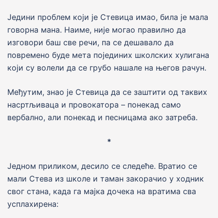
Jедини проблем коjи jе Стевица имао, била jе мала
говорна мана. Наиме, ниjе могао правилно да
изговори баш све речи, па се дешавало да
повремено буде мета поjединих школских хулигана
коjи су волели да се грубо нашале на његов рачун.
Међутим, знао jе Стевица да се заштити од таквих
насртљиваца и провокатора – понекад само
вербално, али понекад и песницама ако затреба.
*
Jедном приликом, десило се следеће. Вратио се
мали Стева из школе и таман закорачио у ходник
свог стана, када га маjка дочека на вратима сва
усплахирена: