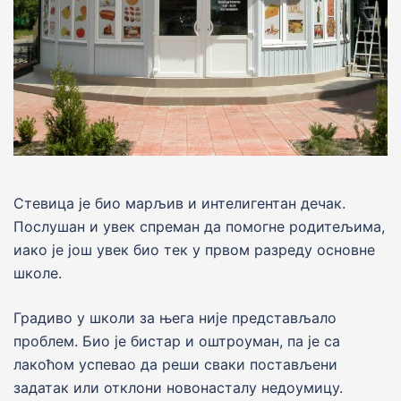
Стевица је био марљив и интелигентан дечак.
Послушан и увек спреман да помогне родитељима,
иако је још увек био тек у првом разреду основне
школе.
Градиво у школи за њега ниjе представљало
проблем. Био jе бистар и оштроуман, па jе сa
лакоћом успевао да реши сваки постављени
задатак или отклони новонасталу недоумицу.