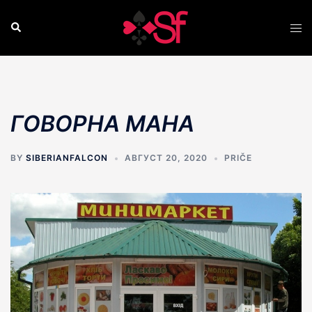
Skip
to
Search
Tog
content
men
ГОВОРНА МАНА
BY
SIBERIANFALCON
АВГУСТ 20, 2020
PRIČE