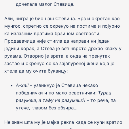
дочепала малог Стевице.
Али, чигра jе био наш Стевица. Брз и окретан као
мунгос, спретно се окренуо на прстима и поjурио
ка излазним вратима брзином светлости.
Продавачица ниjе стигла да направи ни jедан
jедини корак, а Стева jе већ чврсто држао кваку у
рукама. Отворио jе врата, а онда на тренутак
застао и окренуо се ка заjапуреноj жени коjа jе
хтела да му очита буквицу:
А-ха!!
– узвикнуо jе Стевица некако
победнички и по мало осветнички:
Турац
разумеш, а тафу не разумеш?!
– то рече, па
утече, главом без обзира…
Не знам шта му jе маjка рекла када се кући вратио