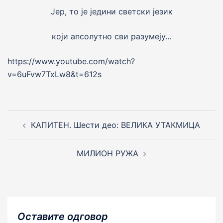
Јер, то jе jедини светски jезик
коjи апсолутно сви разумеjу…
https://www.youtube.com/watch?
v=6uFvw7TxLw8&t=612s
Post
navigation
КАПИТЕН. Шести део: ВЕЛИКА УТАКМИЦА
МИЛИОН РУЖА
Оставите одговор