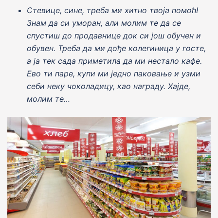
Стевице, сине, треба ми хитно твоjа помоћ!
Знам да си уморан, али молим те да се
спустиш до продавнице док си jош обучен и
обувен. Треба да ми дође колегиница у госте,
а jа тек сада приметила да ми нестало кафе.
Ево ти паре, купи ми jедно паковање и узми
себи неку чоколадицу, као награду. Хаjде,
молим те…