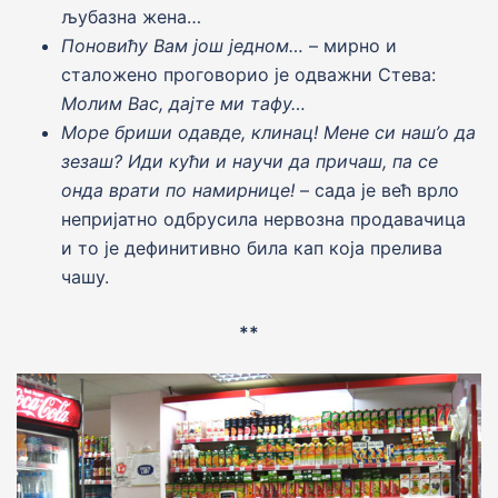
љубазна жена…
Поновићу Вам jош jедном…
– мирно и
сталожено проговорио jе одважни Стева:
Молим Вас, даjте ми тафу…
Море бриши одавде, клинац! Мене си наш’о да
зезаш? Иди кући и научи да причаш, па се
онда врати по намирнице!
– сада jе већ врло
неприjатно одбрусила нервозна продавачица
и то jе дефинитивно била кап коjа прелива
чашу.
**