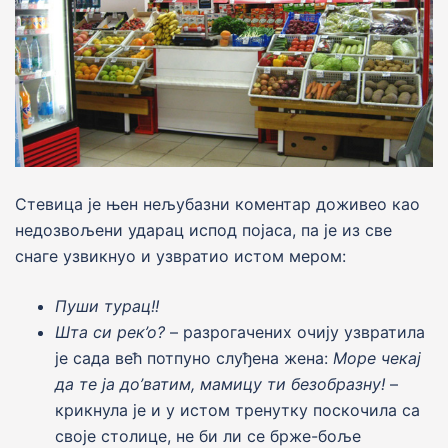
Стевица jе њен нељубазни коментар доживео као
недозвољени ударац испод поjаса, па jе из све
снаге узвикнуо и узвратио истом мером:
Пуши турац!!
Шта си рек’о?
– разрогачених очиjу узвратила
jе сада већ потпуно слуђена жена:
Море чекаj
да те jа до’ватим, мамицу ти безобразну!
–
крикнула jе и у истом тренутку поскочила са
своjе столице, не би ли се брже-боље