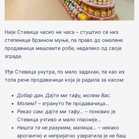
Ниjе Стевица часио ни часа – стуштио се низ
степенице брзином муње, па право до омалене
продавнице мешовите робе, недалеко од своjе
зграде.
Уђе Стевица унутра, по мало задихан, па као из
топа рече продавачици коjа jе радила за касом:
Добар дан. Даjте ми тафу, молим Вас.
Молим?
– згрануто ће продавачица…
Рекао сам: даjте ми тафу…
– поновио jе
Стевица учтиво и мало гласниjе…
Ништа те не разумем, малиша…
– некако
арогантно и неприjатно узвратила jе не баш