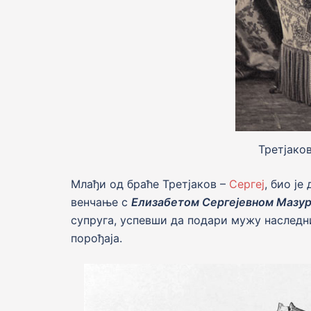
Третjаков
Млађи од браће Третjаков –
Сергеј
, био ј
венчање с
Елизабетом Сергејевном Мазу
супруга, успевши да подари мужу наследни
порођаjа.