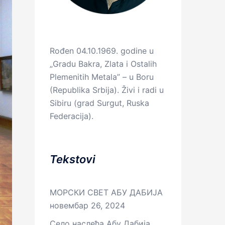
Rođen 04.10.1969. godine u
„Gradu Bakra, Zlata i Ostalih
Plemenitih Metala” – u Boru
(Republika Srbija). Živi i radi u
Sibiru (grad Surgut, Ruska
Federacija).
Tekstovi
МОРСКИ СВЕТ АБУ ДАБИЈА
новембар 26, 2024
Село наслеђа Абу Дабија