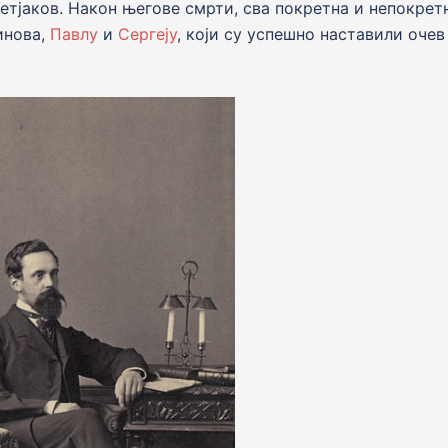
етјаков. Након његове смрти, сва покретна и непокрет
инова,
Павлу
и
Сергеју
, који су успешно наставили очев