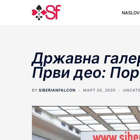
Skip
to
NASLOV
content
Државна галер
Први део: Пор
BY
SIBERIANFALCON
МАРТ 20, 2020
UNCATE