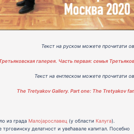
Текст на руском можете прочитати ов
Третьяковская галерея. Часть первая: семья Третьяко
Текст на енглеском можете прочитати ов
The Tretyakov Gallery. Part one: The Tretyakov fam
ло из града
Малоjарославец
(у области
Калуга
).
е трговинску делатност и увећавале капитал. Посебно