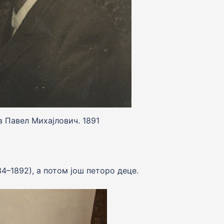
в Павел Михајлович. 1891
34–1892), а потом још петоро деце.