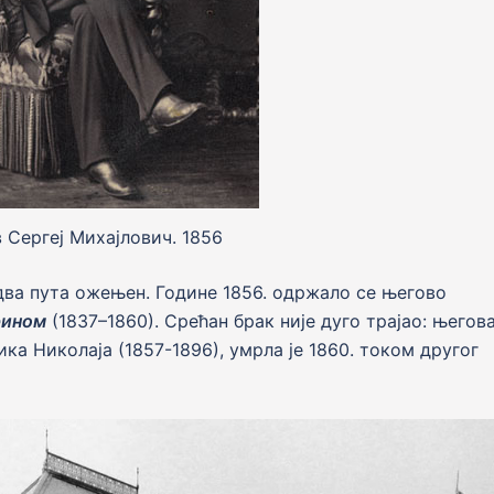
 Сергеј Михајлович. 1856
е два пута ожењен. Године 1856. одржало се његово
рином
(1837–1860). Срећан брак није дуго трајао: његов
ка Николаja (1857-1896), умрла је 1860. током другог