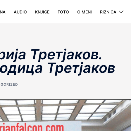
NA
AUDIO
KNJIGE
FOTO
O MENI
RIZNICA
ија Третjаков.
одица Третjаков
GORIZED