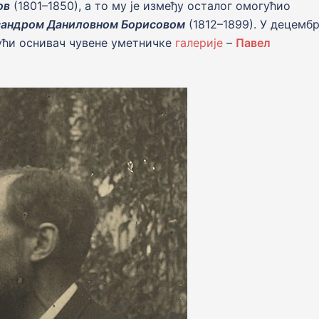
ов
(1801–1850), а то му jе између осталог омогућио
андром Даниловном Борисовом
(1812–1899). У децемб
дући оснивач чувене уметничке
галерије
–
Павел