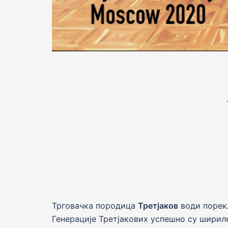
Трговачка породица
Третјаков
води порек
Генерације Третјакових успешно су ширил