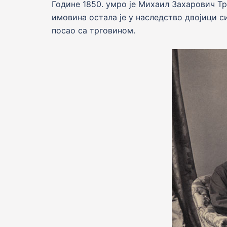
Године 1850. умро je Михаил Захарович Тр
имовина оcтала је у наследство двојици с
посао са трговином.