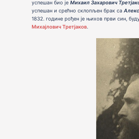
успешан био jе
Михаил Захарович Третјак
успешан и срећно склопљен брак са
Алекс
1832. године рођен je њихов први син, бу
Михајлович Третјаков
.