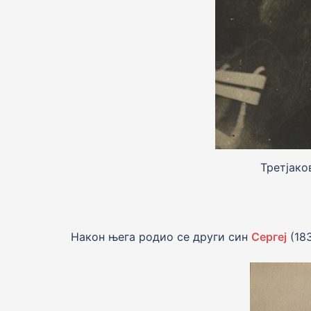
Третjако
Након њега родио се други син
Сергеј
(18