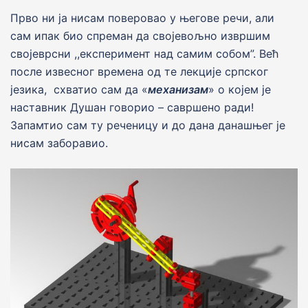
Прво ни jа нисам поверовао у његове речи, али
сам ипак био спреман да својевољно извршим
своjеврсни ,,експеримент над самим собом”. Већ
после извесног времена од те лекциjе српског
jезика, схватио сам да «
механизам
» о коjем jе
наставник Душан говорио – савршено ради!
Запамтио сам ту реченицу и до дана данашњег jе
нисам заборавио.