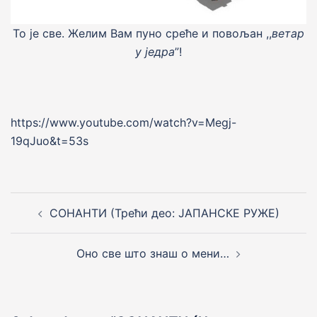
То jе све. Желим Вам пуно среће и повољан ,,
ветар
у једра
”!
https://www.youtube.com/watch?v=Megj-
19qJuo&t=53s
Post
navigation
СОНАНТИ (Трећи део: ЈАПАНСКЕ РУЖЕ)
Оно све што знаш о мени…