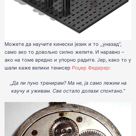
Можете да научите кинески jезик и то ,,уназад”,
само ако то довољно силно желите. И наравно –
ако на томе вредно и упорно радите. Jер, како то у
шали каже велики тенисер
Роџер Федерер
:
,,Да ли пуно тренирам? Ма не,
j
а само лежим на
каучу и уживам. Све остало долази спонтано.”