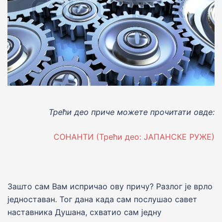
Трећи део приче можете прочитати овде:
СОНАНТИ (Трећи део: ЈАПАНСКЕ РУЖЕ)
Зашто сам Вам испричао ову причу? Разлог jе врло
jедноставан. Тог дана када сам послушао савет
наставника Душана, схватио сам jедну