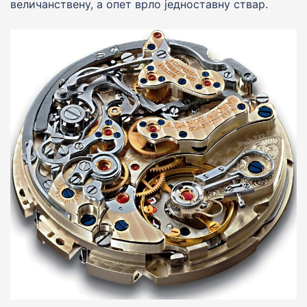
величанствену, а опет врло jедноставну ствар.