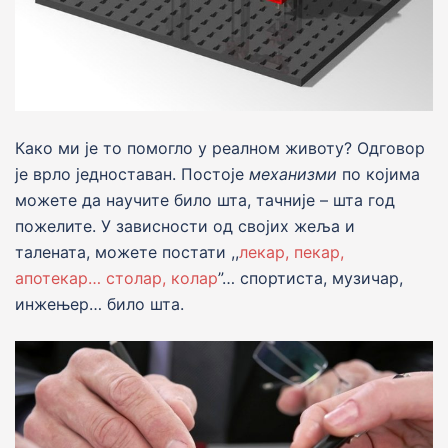
Како ми jе то помогло у реалном животу? Одговор
jе врло jедноставан. Постоје
механизми
по којима
можете да научите било шта, тачније – шта год
пожелите. У зависности од своjих жеља и
талената, можете постати ,,
лекар, пекар,
апотекар… столар, колар
”… спортиста, музичар,
инжењер… било шта.