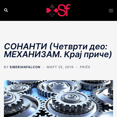
Skip
to
Search
Tog
content
men
СОНАНТИ (Четврти део:
МЕХАНИЗАМ. Краj приче)
BY
SIBERIANFALCON
МАРТ 25, 2019
PRIČE