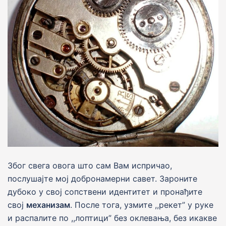
Због свега овога што сам Вам испричао,
послушаjте моj добронамерни савет. Зароните
дубоко у свој сопствени идентитет и пронађите
свој
механизам
. После тога, узмите ,,рекет” у руке
и распалите по ,,лоптици” без оклевања, без икакве