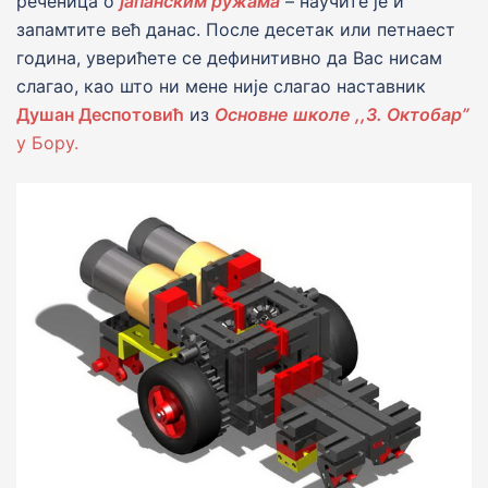
реченица о
јапанским ружама
– научите је и
запамтите већ данас. После десетак или петнаест
година, уверићете се дефинитивно да Вас нисам
слагао, као што ни мене није слагао наставник
Душан Деспотовић
из
Основне школе ,,3. Октобар”
у Бору.