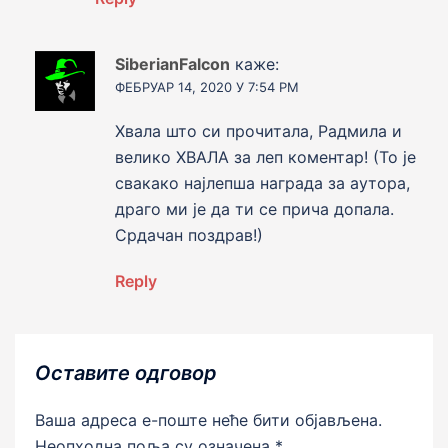
SiberianFalcon
каже:
ФЕБРУАР 14, 2020 У 7:54 PM
Хвала што си прочитала, Радмила и
велико ХВАЛА за леп коментар! (То jе
свакако наjлепша награда за аутора,
драго ми jе да ти се прича допала.
Срдачан поздрав!)
Reply
Оставите одговор
Ваша адреса е-поште неће бити објављена.
Неопходна поља су означена
*