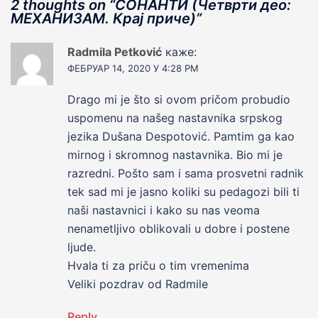
2 thoughts on “
СОНАНТИ (Четврти део:
МЕХАНИЗАМ. Краj приче)
”
Radmila Petković
каже:
ФЕБРУАР 14, 2020 У 4:28 PM
Drago mi je što si ovom pričom probudio
uspomenu na našeg nastavnika srpskog
jezika Dušana Despotović. Pamtim ga kao
mirnog i skromnog nastavnika. Bio mi je
razredni. Pošto sam i sama prosvetni radnik
tek sad mi je jasno koliki su pedagozi bili ti
naši nastavnici i kako su nas veoma
nenametljivo oblikovali u dobre i postene
ljude.
Hvala ti za priču o tim vremenima
Veliki pozdrav od Radmile
Reply