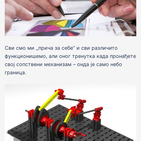
Сви смо ми ,,прича за себе” и сви различито
функционишемо, али оног тренутка када пронађете
свој сопствени механизам – онда је само небо
граница.