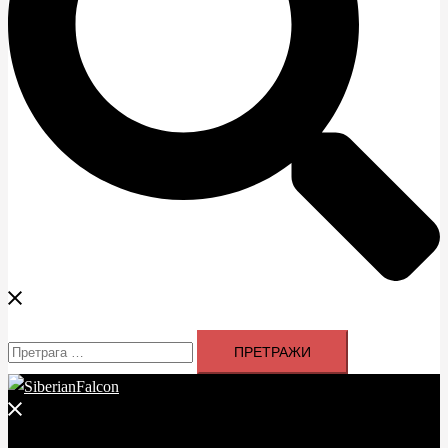
Претрага
за:
Close
menu