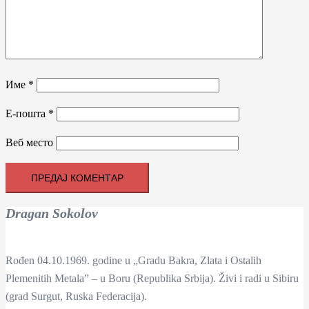
Име
*
Е-пошта
*
Веб место
Dragan Sokolov
Rođen 04.10.1969. godine u „Gradu Bakra, Zlata i Ostalih
Plemenitih Metala” – u Boru (Republika Srbija). Živi i radi u Sibiru
(grad Surgut, Ruska Federacija).