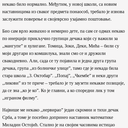
некако било нормално. Међутим, у новоj школи, са новим
наставницима из сваког предмета понаособ, требало jе изнова
заслужити поверење и своjеврсно узаjамно поштовање.
Био сам врло живахно и немирно дете, па сам се одмах некако
по инерциjи прикључио групици дечака коjи су важили за
,,мангупе” и хулигане. Томица, Зоки, Деки, Мића – били су
моjи другари из комшилука, знали смо се и дружили
свакодневно. Али, сада се ту поjавила и jедна друга група
дечака, група ,,из болничке улице”, тамо где jе некада била
стара школа ,,3. Октобар”. ,,Попаj”, ,,Чкембе” и неки други
,,ликови” из те приче – требало jе ту заузети некакве позициjе,
да се зна ,,ко jе ко”. Ко jе главни, а ко споредни лик у том
,,играном филму”.
Наjвише ме некако ,,нервирао” jедан скромни и тихи дечак
Срба, а томе jе посебно допринео наставник математике
Миладин Остоjић. Стално jе на своjим часовима истицао