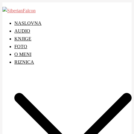
Skip
to
content
NASLOVNA
AUDIO
KNJIGE
FOTO
O MENI
RIZNICA