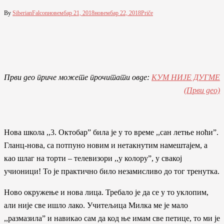
By
SiberianFalcon
новембар 21, 2018
новембар 22, 2018
Priče
Први део приче можете прочитати овде:
КУМ НИЈЕ ДУГМЕ
(Први део)
Нова школа ,,3. Октобар” била jе у то време ,,сан летње ноћи”.
Гланц-нова, са потпуно новим и нетакнутим намештаjем, а
као шлаг на торти – телевизори ,,у колору”, у свакоj
учионици! То jе практично било незамисливо до тог тренутка.
Ново окружење и нова лица. Требало jе да се у то уклопим,
али ниjе све ишло лако. Учитељица Милка ме jе мало
,,размазила” и навикао сам да код ње имам све петице, то ми jе