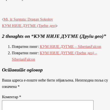
Post
Mi, iz Surguta: Dragan Sokolov
navigation
КУМ НИJЕ ДУГМЕ (Трећи део)
2 thoughts on “
КУМ НИJЕ ДУГМЕ (Други део)
”
Повратни пинг:
КУМ НИJЕ ДУГМЕ – SiberianFalcon
Повратни пинг:
КУМ НИJЕ ДУГМЕ (Трећи део) –
SiberianFalcon
Оставите одговор
Ваша адреса е-поште неће бити објављена.
Неопходна поља су
означена
*
Коментар
*