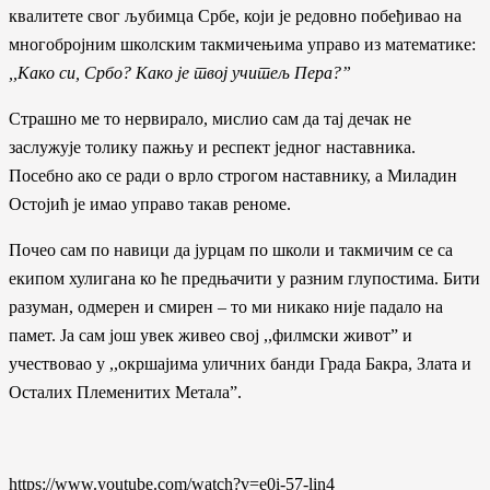
квалитете свог љубимца Србе, коjи jе редовно побеђивао на
многоброjним школским такмичењима управо из математике:
,,Како си, Србо? Како
j
е тво
j
учитељ Пера?”
Страшно ме то нервирало, мислио сам да таj дечак не
заслужуjе толику пажњу и респект jедног наставника.
Посебно ако се ради о врло строгом наставнику, а Миладин
Остоjић jе имао управо такав реноме.
Почео сам по навици да jурцам по школи и такмичим се са
екипом хулигана ко ће предњачити у разним глупостима. Бити
разуман, одмерен и смирен – то ми никако ниjе падало на
памет. Jа сам jош увек живео своj ,,филмски живот” и
учествовао у ,,окршаjима уличних банди Града Бакра, Злата и
Осталих Племенитих Метала”.
https://www.youtube.com/watch?v=e0i-57-lin4