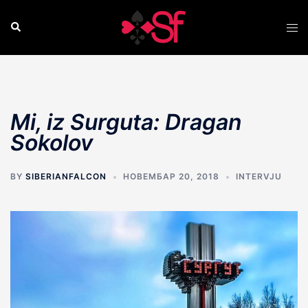
Skip
to
Search
Tog
content
men
Mi, iz Surguta: Dragan
Sokolov
BY
SIBERIANFALCON
НОВЕМБАР 20, 2018
INTERVJU