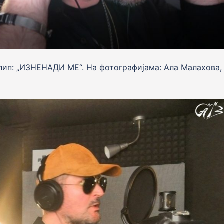
лип: „ИЗНЕНАДИ МЕ“. На фотографијама: Ала Малахова,