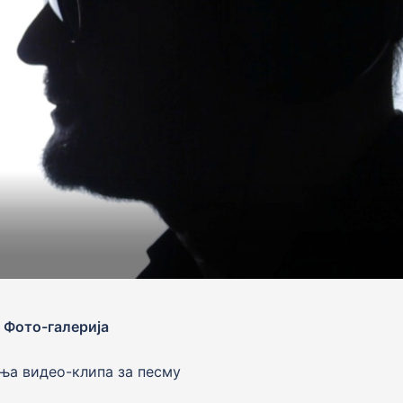
Фото-галерија
ња видео-клипа за песму