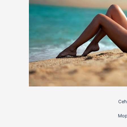
Сећ
Море