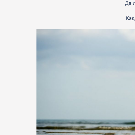
Да 
Кад