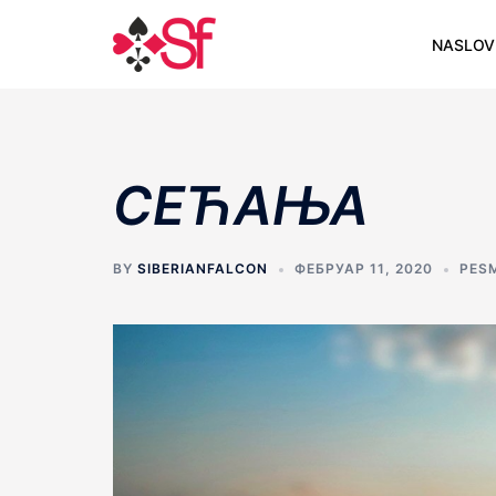
Skip
to
NASLOV
content
СЕЋАЊА
BY
SIBERIANFALCON
ФЕБРУАР 11, 2020
PES