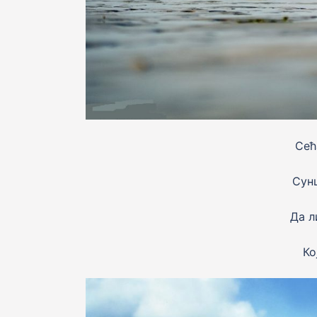
Сећ
Сунц
Да л
Ко