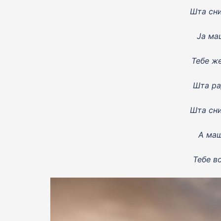
Шта сни
Ja
маш
Тебе ж
Шта ра
Шта сни
А маш
Тебе в