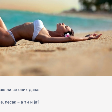
аш ли се оних дана:
, песак – а ти и jа?