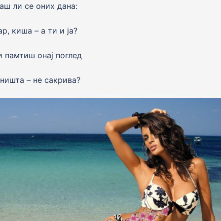
аш ли се оних дана:
р, киша – а ти и jа?
и памтиш онаj поглед
 ништа – не сакрива?