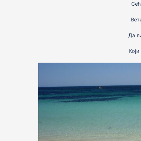
Сећ
Вета
Да л
Коjи