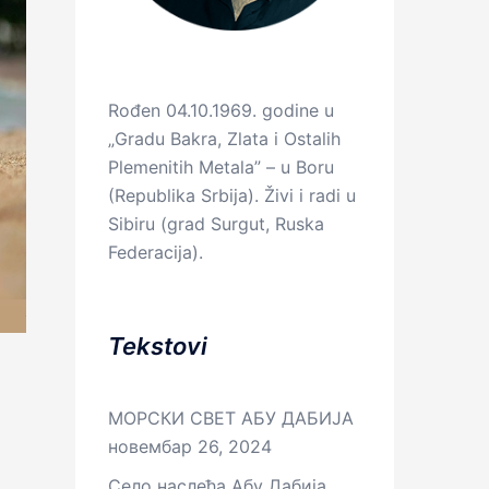
Rođen 04.10.1969. godine u
„Gradu Bakra, Zlata i Ostalih
Plemenitih Metala” – u Boru
(Republika Srbija). Živi i radi u
Sibiru (grad Surgut, Ruska
Federacija).
Tekstovi
МОРСКИ СВЕТ АБУ ДАБИЈА
новембар 26, 2024
Село наслеђа Абу Дабија