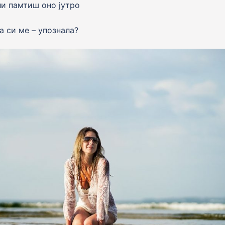
ли памтиш оно jутро
а си ме – упознала?