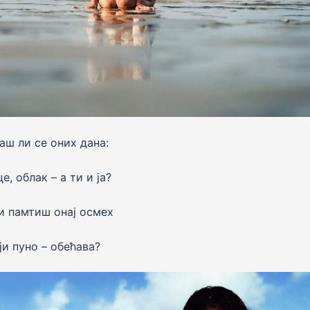
аш ли се оних дана:
е, облак – а ти и jа?
и памтиш онаj осмех
jи пуно – обећава?