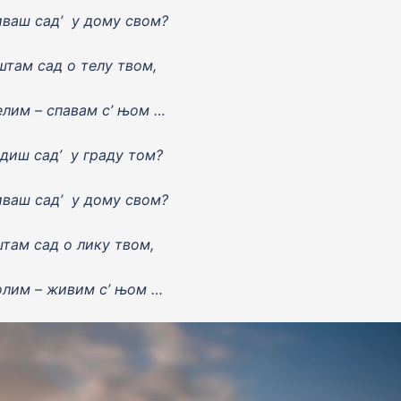
ваш сад’ у дому свом?
там сад о телу твом,
елим – спавам с’ њом …
диш сад’ у граду том?
ваш сад’ у дому свом?
там сад о лику твом,
олим – живим с’ њом …