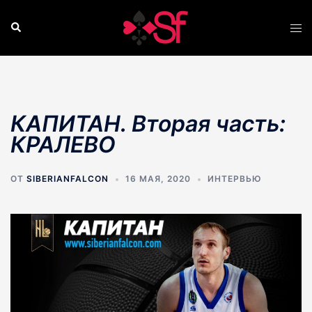
Перейти
к
Поиск
Пер
содержимому
ме
КАПИТАН. Вторая часть:
КРАЛЕВО
ОТ
SIBERIANFALCON
16 МАЯ, 2020
ИНТЕРВЬЮ