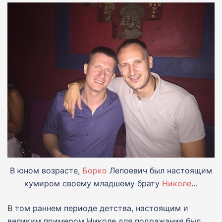
В юном возрасте,
Борко
Лепоевич был настоящим
кумиром своему младшему брату
Николе
…
В том раннем периоде детства, настоящим и
великим примером Николе для подражания был