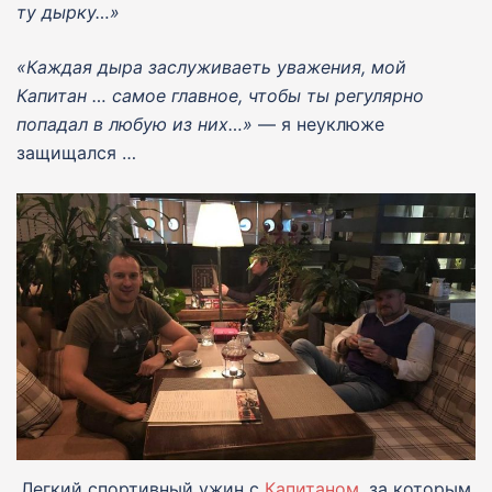
ту дырку…»
«Каждая дыра заслуживаеть уважения, мой
Капитан … самое главное, чтобы ты регулярно
попадал в любую из них…»
— я неуклюже
защищался …
Легкий спортивный ужин с
Капитаном
, за которым