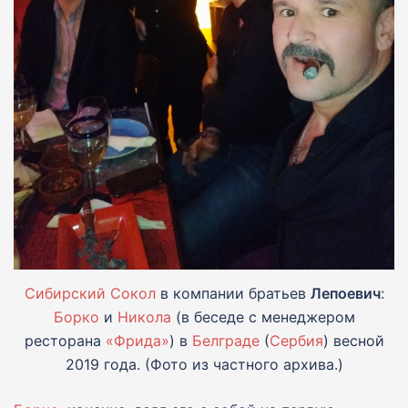
Сибирский Сокол
в компании братьев
Лепоевич
:
Борко
и
Никола
(в беседе с менеджером
ресторана
«Фрида»
) в
Белграде
(
Сербия
) весной
2019 года. (Фото из частного архива.)