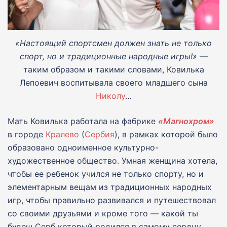
«Настоящий спортсмен должен знать не только
спорт, но и традиционные народные игры!»
—
таким образом и такими словами, Ковилька
Лепоевич воспитывала своего младшего сына
Николу
…
Мать Ковилька работала на фабрике
«Магнохром»
в городе
Кралево
(
Сербия
), в рамках которой было
образовано одноименное культурно-
художественное общество. Умная женщина хотела,
чтобы ее ребенок учился не только спорту, но и
элементарным вещам из традиционных народных
игр, чтобы правильно развивался и путешествовал
со своими друзьями и кроме того — какой ты
будеш Серб который родился в самому сердцу