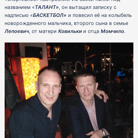
названием «
ТАЛАНТ»
, он вытащил записку с
надписью «
БАСКЕТБОЛ»
и повесил её на колыбель
новорожденного мальчика, второго сына в семье
Лепоевич
, от матери
Ковильки
и отца
Момчило
.