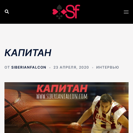
Перейти
к
Поиск
Пер
содержимому
ме
КАПИТАН
ОТ
SIBERIANFALCON
23 АПРЕЛЯ, 2020
ИНТЕРВЬЮ