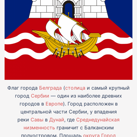
Флаг города
Белграда
(
столица
и самый крупный
город
Сербии
— один из наиболее древних
городов в
Европе
). Город расположен в
центральной части Сербии, у впадения
реки
Савы
в
Дунай
, где
Среднедунайская
низменность
граничит с Балканским
полуостровом. Площадь
округа Город