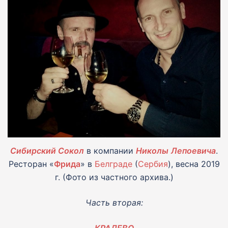
Сибирский Сокол
в компании
Николы
Лепоевича
.
Ресторан «
Фрида
» в
Белграде
(
Сербия
), весна 2019
г. (Фото из частного архива.)
Часть вторая:
КРАЛЕВО