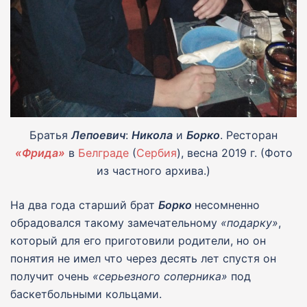
Братья
Лепоевич
:
Никола
и
Борко
. Ресторан
«Фрида»
в
Белграде
(
Сербия
), весна 2019 г. (Фото
из частного архива.)
На два года старший брат
Борко
несомненно
обрадовался такому замечательному
«подарку»
,
который для его приготовили родители, но он
понятия не имел что через десять лет спустя он
получит очень
«серьезного соперника»
под
баскетбольными кольцами.