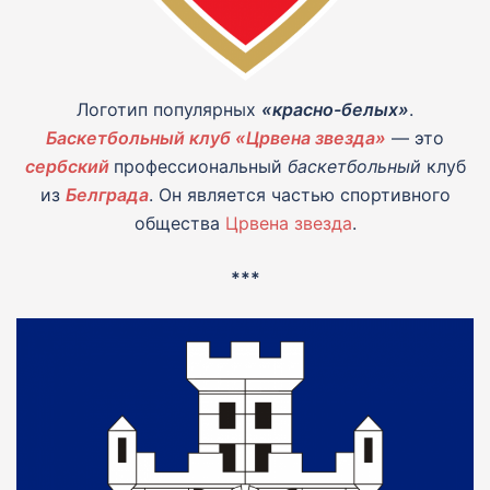
Логотип популярных
«красно-белых»
.
Баскетбольный клуб «Црвена звезда»
— это
сербский
профессиональный
баскетбольный
клуб
из
Белграда
. Он является частью спортивного
общества
Црвена звезда
.
***