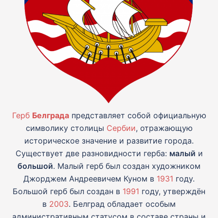
Герб
Белграда
представляет собой официальную
символику столицы
Сербии
, отражающую
историческое значение и развитие города.
Существует две разновидности герба:
малый
и
большой
. Малый герб был создан художником
Джорджем Андреевичем Куном в
1931
году.
Большой герб был создан в
1991
году, утверждён
в
2003
. Белград обладает особым
административным статусом в составе страны и