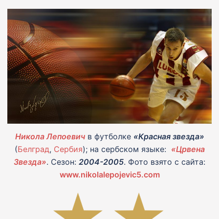
Никола Лепоевич
в футболке
«Красная звезда»
(
Белград
,
Сербия
); на сербском языке:
«Црвенa
Звездa»
. Сезон:
2004-2005
. Фото взято с сайта:
www.nikolalepojevic5.com