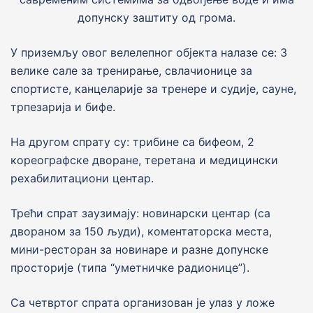
допунску заштиту од грома.
У приземљу овог велелепног објекта налазе се: 3
велике сале за тренирање, свлачионице за
спортисте, канцелариjе за тренере и судиjе, сауне,
трпезарија и бифе.
На другом спрату су: трибине са бифеом, 2
кореографске дворане, теретана и медицински
рехабилитациони центар.
Трећи спрат заузимају: новинарски центар (са
двораном за 150 људи), коментаторска места,
мини-ресторан за новинаре и разне допунске
просториjе (типа “уметничке радионице”).
Са четвртог спрата организован је улаз у ложе