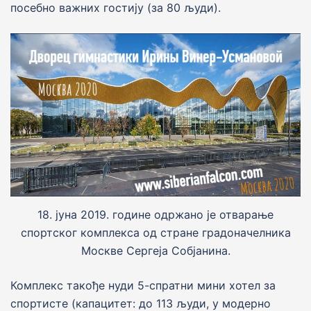
посебно важних гостију (за 80 људи).
18. јуна 2019. године одржано је отварање
спортског комплекса од стране градоначелника
Москве Сергеjа Собјанина.
Комплекс такође нуди 5-спратни мини хотел за
спортисте (капацитет: до 113 људи, у модерно