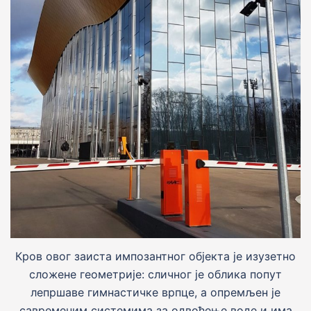
Кров овог заиста импозантног обjекта jе изузетно
сложене геометрије: сличног jе облика попут
лепршаве гимнастичке врпце, а опремљен jе
савременим системима за одвођење воде и има