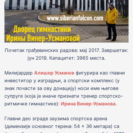
Почетак грађевинских радова: мај 2017. Завршетак:
јун 2019. Капацитет: 3965 места.
Милијардер
Алишер Усманов
фигурира као главни
инвеститор у изградњи, а спортски комплекс (у
знак почасти за ову донациjу) носи име његове
супруге (коjа jе иначе признати тренер спортско-
ритмичке гимнастике):
Ирина Винер-Усманова
.
Главни део зграде заузима спортска арена
(димензиjе основног терена: 54 × 36 метара) са