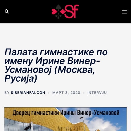
Skip
to
Search
Tog
content
men
Палата гимнастике по
имену Ирине Винер-
Усмановоj (Москва,
Русија)
BY
SIBERIANFALCON
МАРТ 8, 2020
INTERVJU