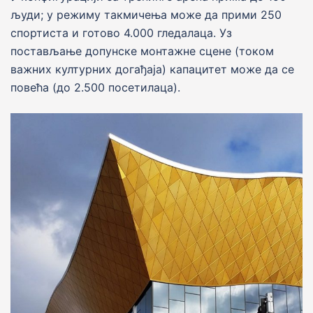
људи; у режиму такмичења може да прими 250
спортиста и готово 4.000 гледалаца. Уз
постављање допунске монтажне сцене (током
важних културних догађаја) капацитет може да се
повећа (до 2.500 посетилаца).