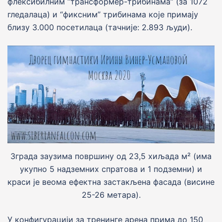
флексибилним “трансформер-трибинама” (за 1072
гледалаца) и “фиксним” трибинама коjе примаjу
близу 3.000 посетилаца (тачниjе: 2.893 људи).
Зграда заузима површину од 23,5 хиљада м² (има
укупно 5 надземних спратова и 1 подземни) и
краси jе веома ефектна застакљена фасада (висине
25-26 метара).
У конфигурацији за тренинге арена прима до 150