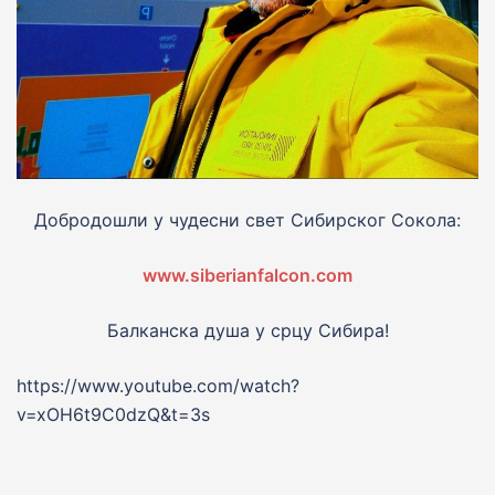
Добродошли у чудесни свет Сибирског Сокола:
www.siberianfalcon.com
Балканска душа у срцу Сибира!
https://www.youtube.com/watch?
v=xOH6t9C0dzQ&t=3s