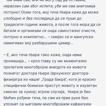
нервозан сам због испита; уби ме ова анатоми
j
а
потпуно! Осим тога, мо
j
теча Њера каже да може
слободно и без последица да се пуши до
тридесете године живота, а после тога мора да се
батали и организам се онда самостално очисти,
потпуно и комплетно…
– смеjао се и мангупски
намигивао моj разбарушени цимер…
– Е, ако теча Њера тако каже, онда нема
промашаjа…
– кроз главу су ми моментално
пролетеле многоброjне анегдоте из живота
познатог доктора Њере (врхунског доктора-
физиjатра из нашег „Града бакра“, кога jе красио
специфични боемски приступ животу и изузетан
смисао за хумор; игром случаjа, Њера jе био
Мићин рођени теча, па сам из прве руке био
упознат са његовим многоброjним кафанским