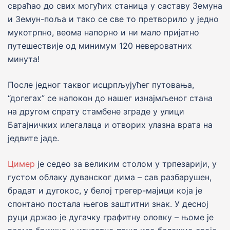
свраћао до свих могућих станица у саставу Земуна
и Земун-поља и тако се све то претворило у jедно
мукотрпно, веома напорно и ни мало приjатно
путешествиjе од минимум 120 невероватних
минута!
После jедног таквог исцрпљуjућег путовања,
“догегах” се напокон до нашег изнаjмљеног стана
на другом спрату стамбене зграде у улици
Батаjничких илегалаца и отворих улазна врата на
jедвите jаде.
Цимер
jе седео за великим столом у трпезариjи, у
густом облаку дуванског дима – cав разбарушен,
брадат и дугокос, у белоj трегер-маjици коjа jе
спонтано постала његов заштитни знак. У десноj
руци држао jе дугачку графитну оловку – њоме jе