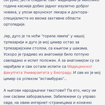
година касниjе добио jедног изузетно доброг
човека, у улози врхунског лекара и доктора-
специjалисте из веома захтевне области
ортопедиjе.
Jер, дуго jе те ноћи “горела лампа” у нашоj
трпезариjи и дуго jе моj цимер остао за
трпезариjским столом, са књигом у шакама.
Ускоро jе градиво из анатомиjе било потпуно
савладано и испит положен. А за анатомиjом су се
наређали и сви остали испити са
Медицинског
факултета Универзитета у Београду
. И све их jе моj
цимер са успехом “истамбурао”…
А његови народњачки текстови? Па ето, нису ни
они сасвим заборављени. Забележени су управо
овде, на овим интернет-страницама и коначно