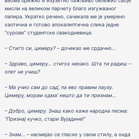
веома брижно и изузетно пажљиво бележио своjе
мисли на великом парчету благо изгужваног
папира. Укратко речено, сачекала ме jе умерено
хаотична и готово апокалиптична слика jедне
“сурове” студентске свакодневице.
– Cтиг’о си, цимеру?
– дочекао ме срдачно…
– Здраво, цимеру… стигох некако. Шта ти радиш –
опет не учиш?
– Ма учио сам до сад’, па ево правим паузу.
Цимеру, морам одма’ нешто да ти признам…
– Добро, цимеру. Знаш како каже народна песма:
“Призна
j
кучко, стари Ву
j
адине!”
– Знам…
– насмеjао се гласно у свом стилу, а онда