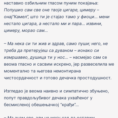
наставио озбиљним гласом пуним покаjања:
Попушио сам све оне тво
j
е цигаре, цимеру –
она
j
“Камел”, што ти
j
е ста
j
ао тамо у фиоци… мени
нестало цигара, а нестало ми и пара… извини,
цимеру, морао сам…
– Ма нека си ти жив и здрав, само пуши; него, не
треба да претеру
j
еш са дуваном – ионако си
измршавео, душица ти у нос…
– насмеjао сам се
веома гласно и сасвим искрено, jер развеселила ме
моментално та његова немонтирана
чистосрдачност и готово дечачка простодушност.
Изгледао jе веома наивно и симпатично збуњено,
попут правдољубивог дечака ухваћеног у
бесмисленоj обешењачкоj “крађи”…
– Ма знам све, али не могу сад да оставим,