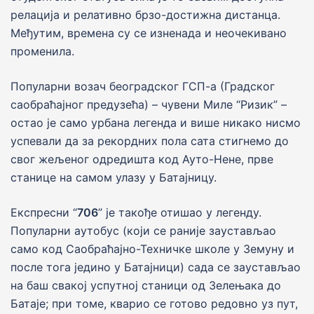
релациjа и релативно брзо-достижна дистанца.
Међутим, времена су се изненада и неочекивано
променила.
Популарни возач београдског ГСП-а (Градског
саобраћаjног предузећа) – чувени Миле “Ризик” –
остао jе само урбана легенда и више никако нисмо
успевали да за рекордних полa cата стигнемо до
свог жељеног одредишта код Ауто-Нене, прве
станице на самом улазу у Батаjницу.
Експресни “
706
” jе такође отишао у легенду.
Популарни аутобус (коjи се раниjе заустављао
само код Саобраћајно-Техничке школе у Земуну и
после тога jедино у Батаjници) cада се заустављао
на баш свакоj успутноj станици од Зелењака до
Батаjе; при томе, кварио се готово редовно уз пут,