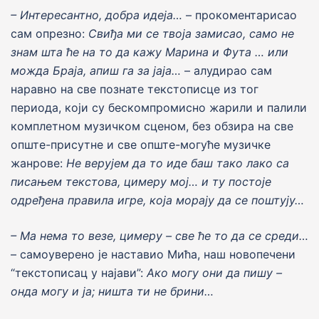
– Интересантно, добра иде
j
а…
– прокоментарисао
сам опрезно:
Свиђа ми се тво
j
а замисао, само не
знам шта ће на то да кажу Марина и Фута … или
можда Бра
j
а, апиш га за
j
аjа…
– алудирао сам
наравно на све познате текстописце из тог
периода, коjи су бескомпромисно жарили и палили
комплетном музичком сценом, без обзира на све
опште-присутне и све опште-могуће музичке
жанрове:
Не веру
j
ем да то иде баш тако лако са
писањем текстова, цимеру мо
j
… и ту посто
j
е
одређена правила игре, ко
j
а мора
j
у да се пошту
j
у…
– Ма нема то везе, цимеру – све ће то да се среди…
– самоуверено jе наставио Мића, наш новопечени
“текстописац у наjави”:
Ако могу они да пишу –
онда могу и
j
а; ништа ти не брини…