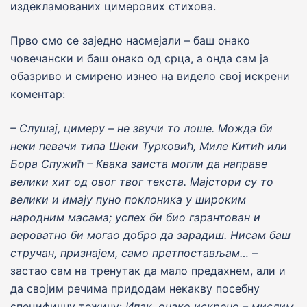
издекламованих цимерових стихова.
Прво смо се заjедно насмеjали – баш онако
човечански и баш онако од срца, а онда сам jа
обазриво и смирено изнео на видело своj искрени
коментар:
– Слушаj, цимеру – не звучи то лоше. Можда би
неки певачи типа Шеки Турковић, Миле Китић или
Бора Спужић – Квака заиста могли да направе
велики хит од овог твог текста. Ма
j
стори су то
велики и има
j
у пуно поклоника у широким
народним масама; успех би био гарантован и
вероватно би могао добро да зарадиш. Нисам баш
стручан, призна
j
ем, само претпостављам…
–
застао сам на тренутак да мало предахнем, али и
да своjим речима придодам некакву посебну
специфичну тежину:
Ипак, онако искрено – мислим