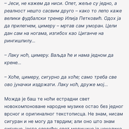
–
J
еси, не кажем да ниси. Опет, жеље су
j
едно, а
реалност нешто сасвим друго – како то лепо каже
велики фудбалски тренер Или
j
а Петковић. Одох
ja
да прилегнем, цимеру – мртав сам уморан. Цели
дан сам на ногама, изгибох као Циганче на
рингишпилу…
– Лаку ноћ, цимеру. Ваљда ће и нама
j
едном да
крене…
– Хоће, цимеру, сигурно да хоће; само треба све
ово jуначки издржати. Лаку ноћ, друже мо
j
…
Можда jе баш те ноћи естрадни свет
новокомпоноване народне музике остао без jедног
врсног и оригиналног текстописца. Не знам, нисам
сигуран и не могу да тврдим; али оно што знам
сигурно, jесте следеће: свет медицине jе неколико