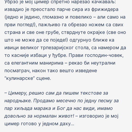
Убрзо jе моj цимер спретно нарезао качкаваљ:
извадио jе преостало парче сира из фрижидера
(jедно и jедино, гломазно и повелико – али само на
први поглед!), пажљиво га обрезао ножем са свих
страна и све оне грубе, стврднуте окраjке (све оно
што не може да се поjеде!) одгурнуо ближе ка
ивици великог трпезариjског стола, са намером да
то касниjе избаци у ђубре. Прави господин-човек,
са елегантним манирима – рекао би неутрални
посматрач, након тако вешто изведене
“кулинарске” сцене.
– Цимеру, решио сам да пишем текстове за
народњаке. Продамо месечно по
j
едну песму за
пар хиљада марака и Бог да нас види, имамо
довољно за нормалан живот!
– изговорио jе моj
цимер готово у jедном даху…