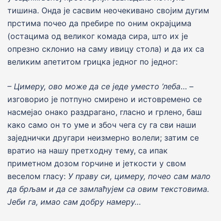
тишина. Онда jе сасвим неочекивано своjим дугим
прстима почео да пребирe по оним окраjцима
(остацима од великог комада сира, што их jе
опрезно склонио на саму ивицу стола) и да их са
великим апетитом грицка jедног по jедног:
– Цимеру, ово може да се
j
еде уместо ’леба
… –
изговорио jе потпуно смирено и истовремено се
насмеjао онако раздрагано, гласно и грлено, баш
како само он то уме и збоч чега су га сви наши
заjеднички другари неизмерно волели; затим се
вратио на нашу претходну тему, са ипак
приметном дозом горчине и jеткости у свом
веселом гласу:
У праву си, цимеру, почео сам мало
да брљам и да се замлаћу
j
ем са овим текстовима.
J
еби га, имао сам добру намеру…