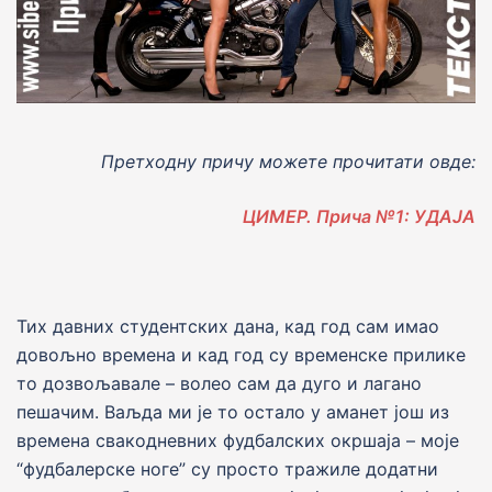
Претходну причу можете прочитати овде:
ЦИМЕР. Прича №1: УДАJА
Тих давних студентских дана, кад год сам имао
довољно времена и кад год су временске прилике
то дозвољавале – волео сам да дуго и лагано
пешачим. Ваљда ми jе то остало у аманет jош из
времена свакодневних фудбалских окршаjа – моjе
“фудбалерске ноге” су просто тражиле додатни