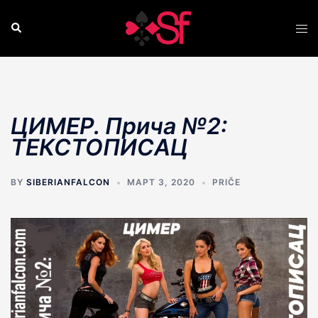
Skip
to
Search
Tog
content
men
ЦИМЕР. Прича №2:
ТЕКСТОПИСАЦ
BY
SIBERIANFALCON
МАРТ 3, 2020
PRIČE