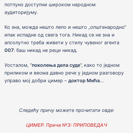
потпуно доступни широком народном
аудиториjуму.
Ко зна, можда нешто лепо и нешто „општенародно“
ипак испадне од свега тога. Никад се не зна и
апсолутно треба живети у стилу чувеног агента
007
: баш никад не реци никад.
Уосталом, “
поколења дела суде
”, како то jедном
приликом и веома давно рече у jедном разговору
управо моj добри цимер –
доктор Мића
…
Следећу причу можете прочитати овде:
ЦИМЕР. Прича №3: ПРИПОВЕДАЧ