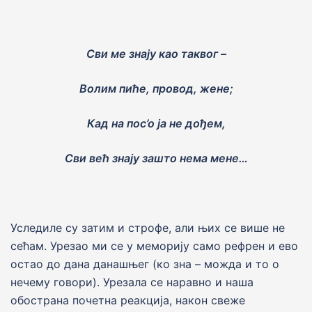
Сви ме зна
j
у као таквог –
Волим пиће, провод, жене;
Кад на пос’о
j
а не дођем,
Сви већ зн
aj
у зашто нема мене…
Уследиле су затим и строфе, али њих се више не
сећам. Урезао ми се у мемориjу само рефрен и ево
остао до дана данашњег (ко зна – можда и то о
нечему говори). Урезала се наравно и наша
обострана почетна реакциjа, након свеже