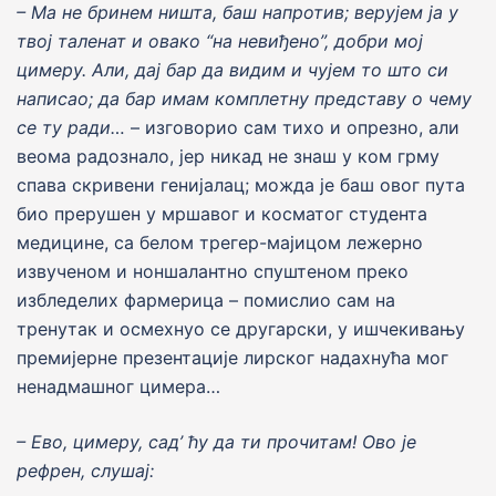
– Ма не бринем ништа, баш напротив; веру
j
ем
j
а у
тво
j
таленат и овако “на невиђено”, добри мо
j
цимеру.
A
ли, да
j
бар да видим и чу
j
ем то што си
написао; да бар имам комплетну представу о чему
се ту ради…
– изговорио сам тихо и опрезно, али
веома радознало, jер никад не знаш у ком грму
спава скривени гениjалац; можда jе баш овог пута
био прерушен у мршавог и косматог студента
медицине, са белом трегер-маjицом лежерно
извученом и ноншалантно спуштеном преко
избледелих фармерица – помислио сам на
тренутак и осмехнуо се другарски, у ишчекивању
премиjерне презентациjе лирског надахнућа мог
ненадмашног цимера…
– Ево, цимеру, сад’ ћу да ти прочитам! Ово
j
е
рефрен, слушаj: