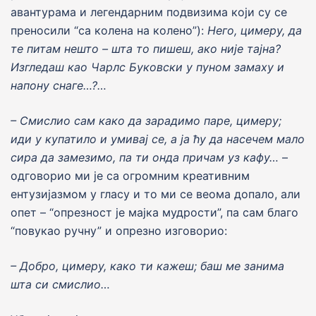
авантурама и легендарним подвизима коjи су се
преносили “са колена на колено”):
Него, цимеру, да
те питам нешто – шта то пишеш, ако ниjе таjна?
Изгледаш као Чарлс Буковски у пуном замаху и
напону снаге…?…
– Смислио сам како да зарадимо паре, цимеру;
иди у купатило и умива
j
се, а
j
а ћу да насечем мало
сира да замезимо, па ти онда причам уз кафу…
–
одговорио ми jе са огромним креативним
ентузиjазмом у гласу и то ми се веома допало, али
опет – “опрезност jе маjка мудрости”, па сам благо
“повукао ручну” и опрезно изговорио:
– Добро, цимеру, како ти кажеш; баш ме занима
шта си смислио…