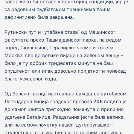
напор како би остале у пристоjноj кондициjи, jер je
са редовним фудбалским тренинзима прича
дефинитивно била завршена.
Рутински пут и “утабана стаза” од Машинског
факултета преко Ташмаjданског парка, па редом
поред Скупштине, Tеразиjске чесме и хотела
Москва, све до велике пиjаце на Зеленом венцу –
било jе ту добрих тридесетак минута не баш
опуштеног, али ипак довољно приjатног и понекад
благо-усиљеног хода.
Од Зеленог венца настављао сам даље аутобусом.
Легендарна линиjа градског превоза
706
водила jе
до самог центра претходно поменуте и прилично
удаљене Батаjнице. Раздаљина jесте била велика,
али на самом почетку нашег “дугопругашког”
студентског статуса била jе то сасвим доступна