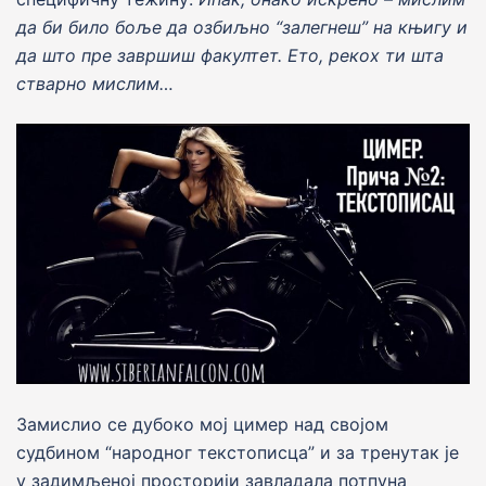
да би било боље да озбиљно “залегнеш” на књигу и
да што пре завршиш факултет. Ето, рекох ти шта
стварно мислим…
Замислио се дубоко моj цимер над своjом
судбином “народног текстописца” и за тренутак jе
у задимљеноj просториjи завладала потпуна