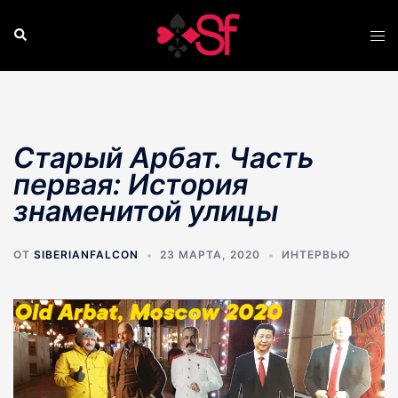
Перейти
к
Поиск
Пер
содержимому
ме
Старый Арбат. Часть
первая: История
знаменитой улицы
ОТ
SIBERIANFALCON
23 МАРТА, 2020
ИНТЕРВЬЮ