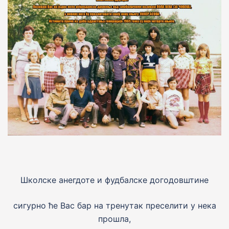
Школске анегдоте и фудбалске догодовштине
сигурно ће Вас бар на тренутак преселити у нека
прошла,