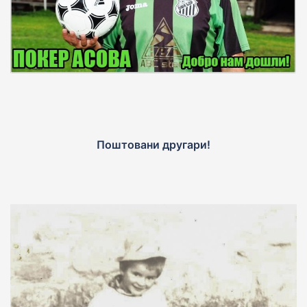
Поштовани другари!