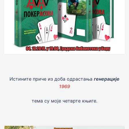
Истините приче из доба одрастања
генераци
j
е
1969
тема су моjе четврте књиге.