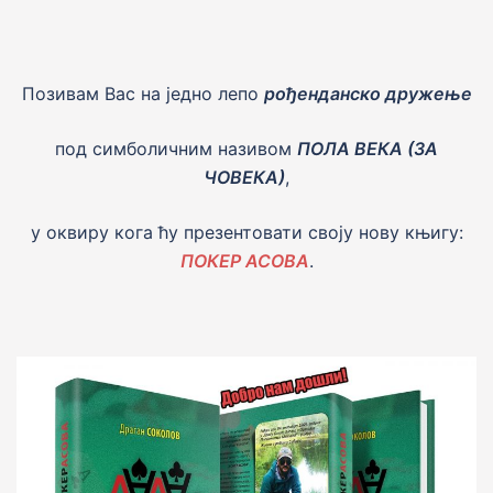
Позивам Вас на једно лепо
рођенданско дружење
под симболичним називом
ПОЛА ВЕКА (ЗА
ЧОВЕКА)
,
у оквиру кога ћу презентовати своју нову књигу:
ПОКЕР АСОВА
.