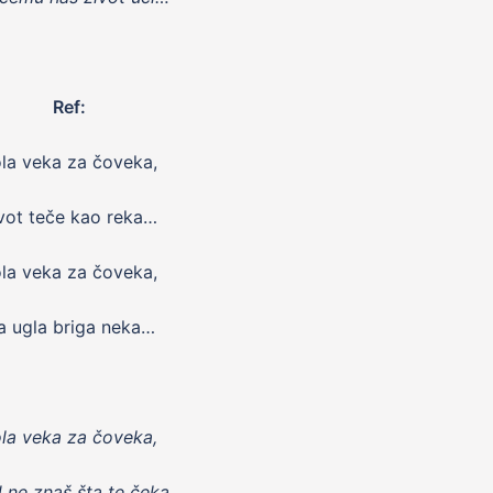
Ref:
la veka za čoveka,
vot teče kao reka…
la veka za čoveka,
a ugla briga neka…
la veka za čoveka,
 ne znaš šta te čeka…