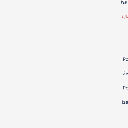
Na
Lj
Po
Ži
Po
Iz