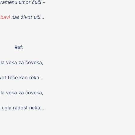
 ramenu umor čuči –
ubavi
nas život uči…
Ref:
la veka za čoveka,
vot teče kao reka…
la veka za čoveka,
a ugla radost neka…