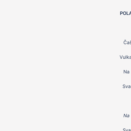
POL
Čaš
Vulka
Na 
Sva
Na 
Sva