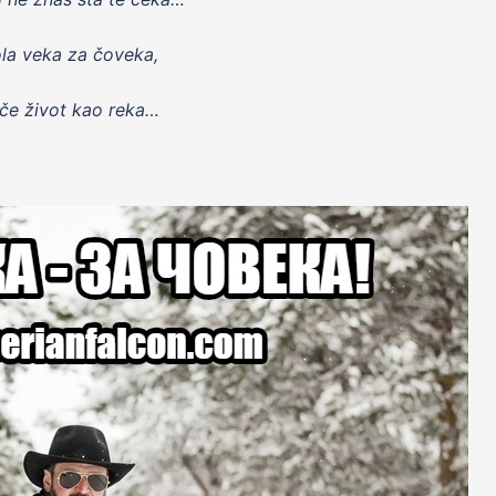
la veka za čoveka,
če život kao reka…