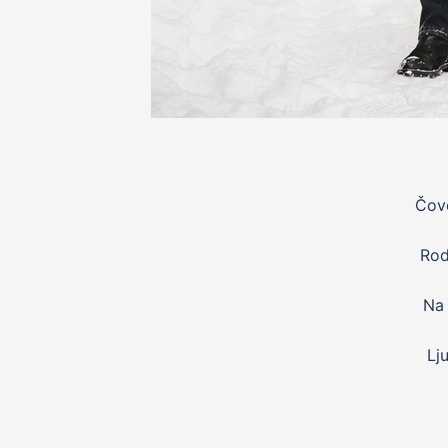
Čove
Rod
Na
Lj