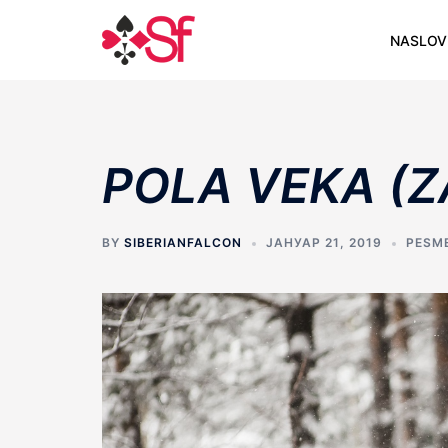
Skip
to
NASLOV
content
POLA VEKA (Z
BY
SIBERIANFALCON
ЈАНУАР 21, 2019
PESM