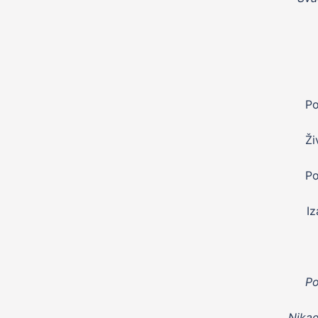
Po
Ži
Po
Iz
Po
Nikad