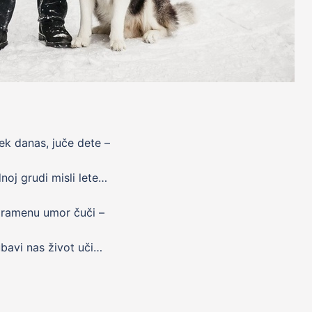
k danas, juče dete –
noj grudi misli lete…
 ramenu umor čuči –
ubavi nas život uči…