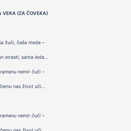
A VEKA (ZA ČOVEKA)
a žuči, čaša meda –
n strasti, santa leda…
ramenu nemir čuči –
čemu nas život uči…
ramenu nemir čuči –
čemu nas život uči…