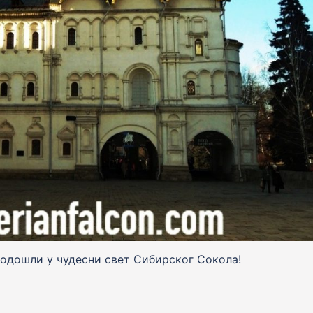
одошли у чудесни свет Сибирског Сокола!