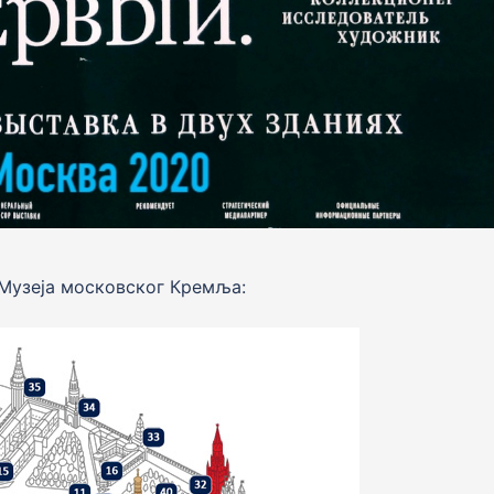
Музеја московског Кремља: