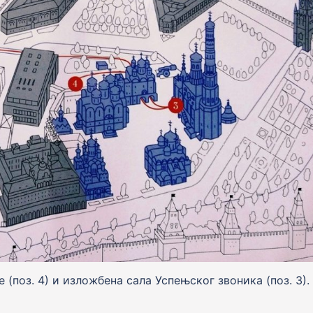
(поз. 4) и изложбена сала Успењског звоника (поз. 3).