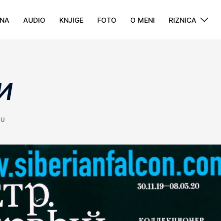
NA
AUDIO
KNJIGE
FOTO
O MENI
RIZNICA
И
JU