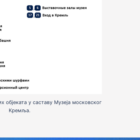
х обjеката у саставу Музеjа московског
Кремља.