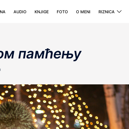
NA
AUDIO
KNJIGE
FOTO
O MENI
RIZNICA
ом памћењу
U