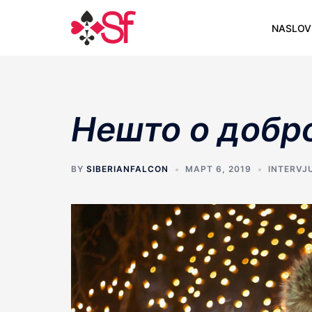
Skip
to
NASLOV
content
Нешто о добр
BY
SIBERIANFALCON
МАРТ 6, 2019
INTERVJ