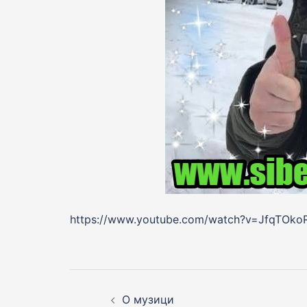
https://www.youtube.com/watch?v=JfqTOko
Post
navigation
О музици