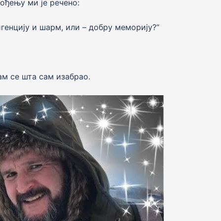
ођењу ми је речено:
игенцију и шарм, или – добру меморију?“
ам се шта сам изабрао.