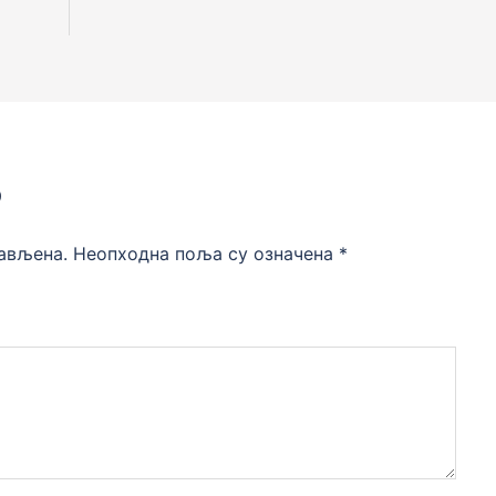
р
јављена.
Неопходна поља су означена
*