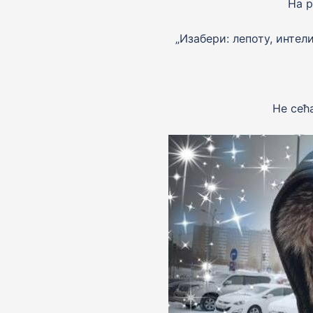
На р
„Изабери: лепоту, интел
Не сећ