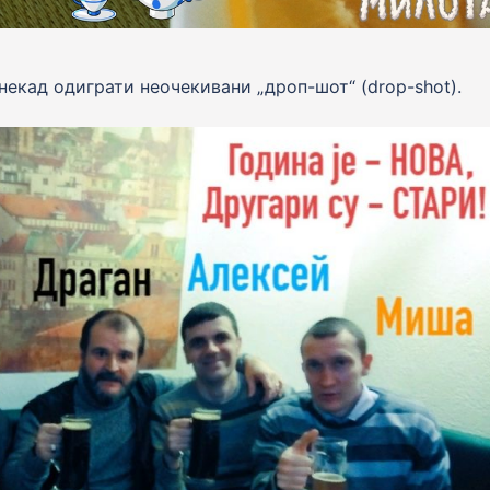
онекад одиграти неочекивани „дроп-шот“ (drop-shot).