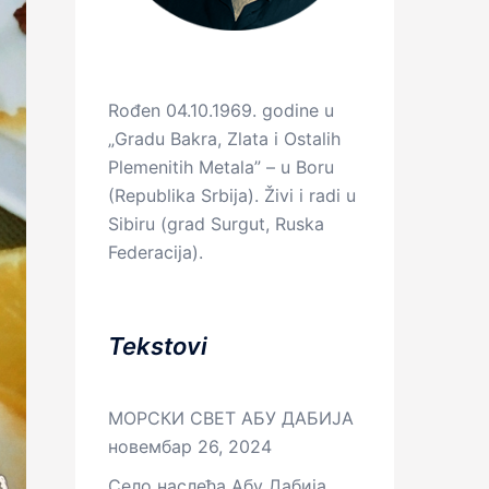
Rođen 04.10.1969. godine u
„Gradu Bakra, Zlata i Ostalih
Plemenitih Metala” – u Boru
(Republika Srbija). Živi i radi u
Sibiru (grad Surgut, Ruska
Federacija).
Tekstovi
МОРСКИ СВЕТ АБУ ДАБИЈА
новембар 26, 2024
Село наслеђа Абу Дабија