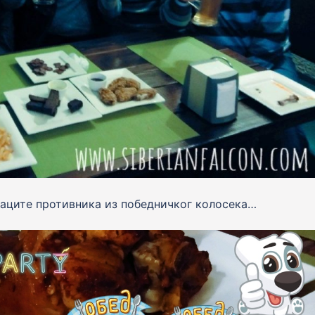
баците противника из победничког колосека…