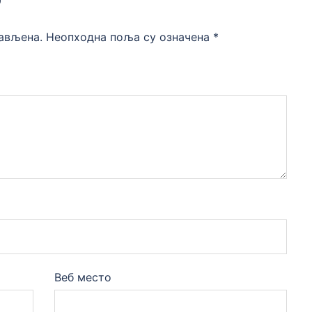
р
јављена.
Неопходна поља су означена
*
Веб место