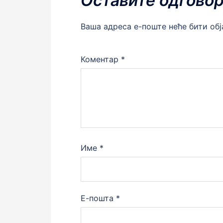
Оставите одгово
Ваша адреса е-поште неће бити об
Коментар
*
Име
*
Е-пошта
*