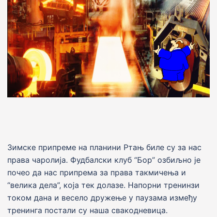
Зимске припреме на планини Ртањ биле су за нас
права чаролиjа. Фудбалски клуб “Бор” озбиљно jе
почео да нас припрема за права такмичења и
“велика дела”, коjа тек долазе. Напорни тренинзи
током дана и весело дружење у паузама између
тренинга постали су наша свакодневица.