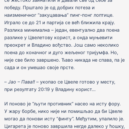
победу. Прштало jе од добрих потеза и
наизменичног “закуцавања” пинг-понг лоптице.
Играло се до 21 и партија се већ ближила крају.
Разлика минимална – један, евентуално два поена
разлике у Цвелетову корист, а онда муњевити
преокрет и Владино вођство. Jош само неколико
поена до коначног и дуго жељеног триjумфа. Но,
ниjе све било завршено. Ђаво никада не спава, па jе
сада и он умешао своjе прсте.
–
J
ао – Пава!!
– укопао се Цвеле готово у месту,
при резултату 20:19 у Владину корист…
И поново jе “љути противник” насео на исту фору.
У жару борбе, нико ниjе ни помишљао да би Цвеле
могао да понови исту “финту”. Међутим, упалило jе.
Цигарета jе поново завршила негде далеко у ћошку,