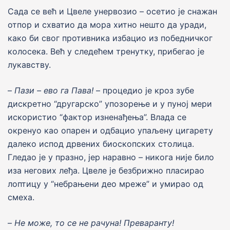
Сада се већ и Цвеле унервозио – осетио је снажан
отпор и схватио да мора хитно нешто да уради,
како би свог противника избацио из победничког
колосека. Већ у следећем тренутку, прибегао jе
лукавству.
–
Пази – ево га Пава!
– процедио jе кроз зубе
дискретно “другарско” упозорење и у пуноj мери
искористио “фактор изненађења”. Влада се
окренуо као опарен и одбацио упаљену цигарету
далеко испод дрвених биоскопских столица.
Гледао jе у празно, jер наравно – никога ниjе било
иза негових леђа. Цвеле је безбрижно пласирао
лоптицу у “небрањени део мреже” и умирао од
смеха.
–
Не може, то се не рачуна! Преваранту!