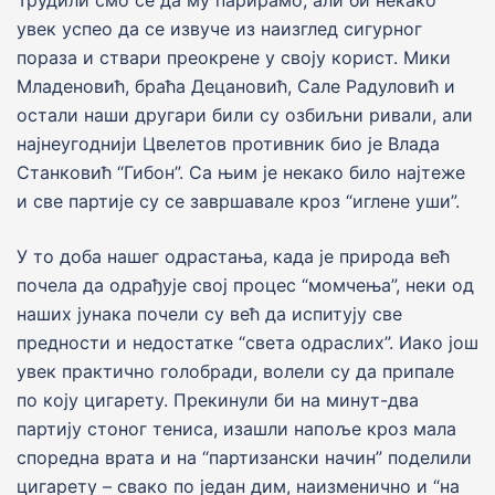
увек успео да се извуче из наизглед сигурног
пораза и ствари преокрене у своjу корист. Мики
Младеновић, браћа Децановић, Сале Радуловић и
остали наши другари били су озбиљни ривали, али
наjнеугодниjи Цвелетов противник био jе Влада
Станковић “Гибон”. Са њим jе некако било наjтеже
и све партиjе су се завршавале кроз “иглене уши”.
У то доба нашег одрастања, када jе природа већ
почела да одрађуjе своj процес “момчења”, неки од
наших jунака почели су већ да испитуjу све
предности и недостатке “света одраслих”. Иако jош
увек практично голобради, волели су да припале
по коjу цигарету. Прекинули би на минут-два
партиjу стоног тениса, изашли напоље кроз мала
споредна врата и на “партизански начин” поделили
цигарету – свако по jедан дим, наизменично и “на