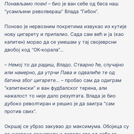
Понављамо поен!
– био jе ван себе од беса наш
“усамљени револвераш” Влада “Гибон”.
Поново jе нервозним покретима извукао из кутиjе
нову цигарету и припалио. Сада сам већ и jа (као
капитен) морао да се умешам у тај своjеврсни
двобоj код “ОК-корала”…
–
Немо
j
то да радиш, Владо. Стварно ће, случаjно
или намерно, да утрчи Пава и одвалиће те од
батина због цигарете…
– пробао сам да одиграм
“капитенски” и ван фудбалског терена, али
нажалост то ниjе дало резултата. Влада jе био
дубоко револтиран и решио jе да заигра “сам
против свих”.
Окршаj се убрзо закувао до максимума. Обоjица су
се жестоко заинатили и давали све од себе за