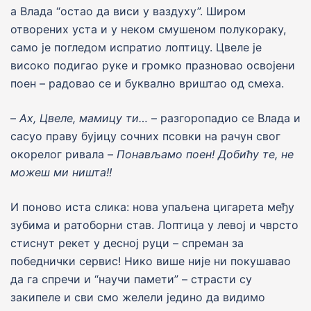
а Влада “остао да виси у ваздуху”. Широм
отворених уста и у неком смушеном полукораку,
само jе погледом испратио лоптицу. Цвеле jе
високо подигао руке и громко празновао освоjени
поен – радовао се и буквално вриштао од смеха.
–
Ах, Цвеле, мамицу ти…
– разгоропадио се Влада и
сасуо праву буjицу сочних псовки на рачун свог
окорелог ривала –
Понављамо поен! Добићу те, не
можеш ми ништа!!
И поново иста слика: нова упаљена цигарета међу
зубима и ратоборни став. Лоптица у левоj и чврсто
стиснут рекет у десноj руци – спреман за
победнички сервис! Нико више ниjе ни покушавао
да га спречи и “научи памети” – страсти су
закипеле и сви смо желели jедино да видимо