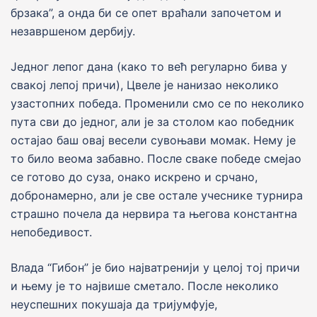
брзака”, а онда би се опет враћали започетом и
незавршеном дербиjу.
Jедног лепог дана (како то већ регуларно бива у
свакоj лепоj причи), Цвеле jе нанизао неколико
узастопних победа. Променили смо се по неколико
пута сви до jедног, али jе за столом као победник
остаjао баш оваj весели сувоњави момак. Нему је
то било веома забавно. После сваке победе смејао
се готово до суза, онако искрено и срчано,
добронамерно, али jе све остале учеснике турнира
страшно почела да нервира та његова константна
непобедивост.
Влада “Гибон” jе био наjватрениjи у целоj тоj причи
и њему jе то наjвише сметало. После неколико
неуспешних покушаjа да триjумфуjе,