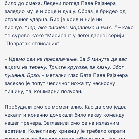
било до смеха. Ледени поглед Паве Раjзнера
заледио му jе и срце и душу. Образ jе бридео од
страшног ударца. Био је крив и није ни
писнуо.
“
Je
р, ако писнеш, мораћемо и њих…”
– како
то сурово каже “Мисирац” у легендарноj сериjи
“Повратак отписаних”…
–
Идемо сви на пресвлачење. За 5 минута да вас
видим на терену. Трчите кругове, за казну. Због
пушења. Брзо!
– метални глас Бата Паве Раjзнера
засекао jе попут челичног ножа ту несносну
тишину, таj кошмарни полусан.
Пробудили смо се моментално. Као да смо jедва
чекали и коначно дочекали било какву команду
нашег тренера. Заглавили смо се на излазним
вратима. Колективну кривицу jе требало опрати,
знали смо то без допунских обjашњења. Jер, ми