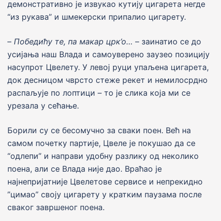
демонстративно jе извукао кутиjу цигарета негде
“из рукава” и шмекерски припалио цигарету.
–
Победићу те, па макар црк’о…
– заинатио се до
усијања наш Влада и самоуверено заузео позицију
насупрот Цвелету. У левој руци упаљена цигарета,
док десницом чврсто стеже рекет и немилосрдно
распаљуjе по лоптици – то је слика која ми се
урезала у сећање.
Борили су се бесомучно за сваки поен. Већ на
самом почетку партиjе, Цвеле jе покушао да се
“одлепи” и направи удобну разлику од неколико
поена, али се Влада ниjе дао. Враћао је
најнепријатније Цвелетове сервисе и непрекидно
”цимао” своjу цигарету у кратким паузама после
сваког завршеног поена.