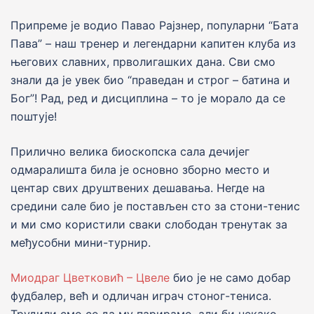
Припреме jе водио Павао Раjзнер, популарни “Бата
Пава” – наш тренер и легендарни капитен клуба из
његових славних, прволигашких дана. Сви смо
знали да jе увек био “праведан и строг – батина и
Бог”! Рад, ред и дисциплина – то jе морало да се
поштуjе!
Прилично велика биоскопска сала дечијег
одмаралишта била је основно зборно место и
центар свих друштвених дешавања. Негде на
средини сале био jе постављен сто за стони-тенис
и ми смо користили сваки слободан тренутак за
међусобни мини-турнир.
Миодраг Цветковић – Цвеле
био jе не само добар
фудбалер, већ и одличан играч стоног-тениса.
Трудили смо се да му парирамо, али би некако