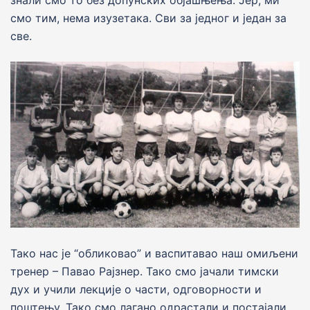
смо тим, нема изузетака. Сви за jедног и jедан за
све.
Тако нас jе “обликовао” и васпитавао наш омиљени
тренер – Павао Раjзнер. Тако смо jачали тимски
дух и учили лекциjе о части, одговорности и
поштењу. Тако смо лагано одрастали и постаjали