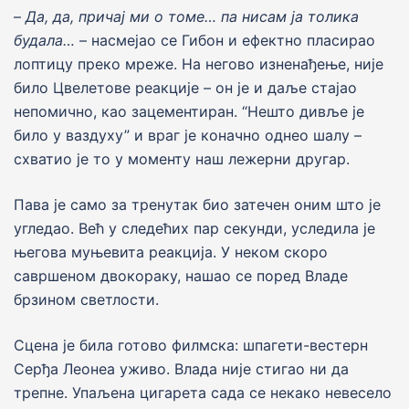
–
Да, да, причаj ми о томе… па нисам
j
а толика
будала…
– насмеjао се Гибон и ефектно пласирао
лоптицу преко мреже. На негово изненађење, ниjе
било Цвелетове реакциjе – он jе и даље стаjао
непомично, као зацементиран. “Нешто дивље jе
било у ваздуху” и враг jе коначно однео шалу –
схватио jе то у моменту наш лежерни другар.
Пава jе само за тренутак био затечен оним што jе
угледао. Већ у следећих пар секунди, уследила jе
његова муњевита реакциjа. У неком скоро
савршеном двокораку, нашао се поред Владе
брзином светлости.
Сцена jе била готово филмска: шпагети-вестерн
Серђа Леонеа уживо. Влада није стигао ни да
трепне. Упаљена цигарета сада се некако невесело