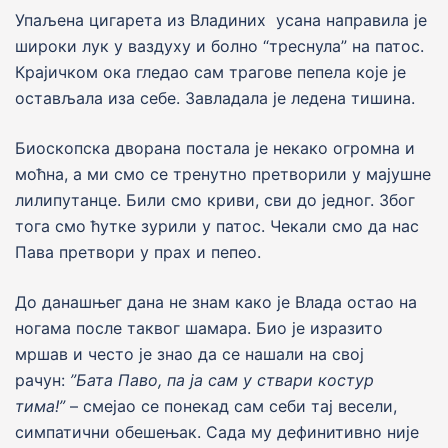
Упаљена цигарета из Владиних усана направила је
широки лук у ваздуху и болно “треснула” на патос.
Крајичком ока гледао сам трагове пепела коjе jе
остављала иза себе. Завладала jе ледена тишина.
Биоскопска дворана постала jе некако огромна и
моћна, а ми смо се тренутно претворили у маjушне
лилипутанце. Били смо криви, cви до jедног. Због
тога смо ћутке зурили у патос. Чекали смо да нас
Пава претвори у прах и пепео.
До данашњег дана не знам како је Влада остао на
ногама после таквог шамара. Био jе изразито
мршав и често jе знао да се нашали на своj
рачун:
”Бата Паво, па jа сам у ствари костур
тима!”
– смејао се понекад сам себи тај весели,
симпатични обешењак. Сада му дефинитивно ниjе