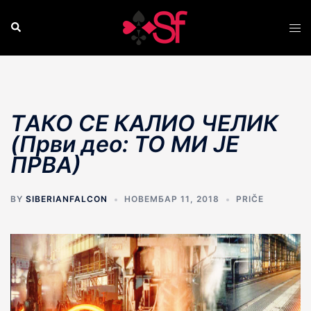
Skip
to
Search
Tog
content
men
TАКО СЕ КАЛИО ЧЕЛИК
(Први део: ТО МИ JЕ
ПРВА)
BY
SIBERIANFALCON
НОВЕМБАР 11, 2018
PRIČE