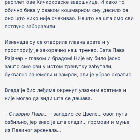
расплет ове Хичкоковске завршнице. И како то
обично бива у сваком кошмарном сну, десило се
оно што нико ниjе очекивао. Нешто на шта смо сви
потпуно заборавили.
Изненада су се отворила главна врата и у
просториjу jе закорачио наш тренер. Бата Пава
Раjзнер – главом и брадом! Ниjе му било jасно
зашто смо сви у истом тренутку заћутали,
буквално занемели и замрли, али jе убрзо схватио.
Влада jе био леђима окренут улазним вратима и
ниjе могао да види шта се дешава.
–
Стварно Пава…
– заледио се Цвеле… овог пута
озбиљно, jер знао jе шта следи… громови и муње
из Павиног арсенала…