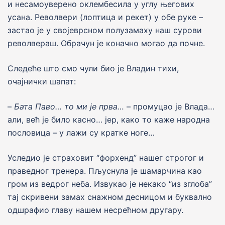
и несамоуверено оклембесила у углу његових
усана. Револвери (лоптица и рекет) у обе руке –
застао jе у своjеврсном полузамаху наш сурови
револвераш. Обрачун jе коначно могао да почне.
Следеће што смо чули био је Владин тихи,
очаjнички шапат:
–
Бата Паво… то ми jе прва…
– промуцао jе Влада…
али, већ jе било касно… jер, како то каже народна
пословица – у лажи су кратке ноге…
Уследио је страховит “форхенд” нашег строгог и
праведног тренера. Пљуснула је шамарчина као
гром из ведрог неба. Извукао је некако “из зглоба”
тај скривени замах снажном десницом и буквално
одшрафио главу нашем несрећном другару.