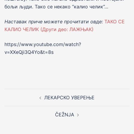
бољи људи. Тако се некако “калио челик”…
Наставак приче можете прочитати овде:
ТАКО СЕ
КАЛИО ЧЕЛИК (Други део: ЛАЖЊАК)
https://www.youtube.com/watch?
v=XXeQji3Q4Yo&t=8s
Post
navigation
ЛЕКАРСКО УВЕРЕЊЕ
ČEŽNJA