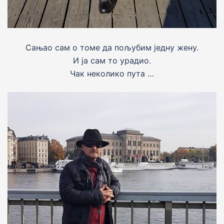
Сањао сам о томе да пољубим једну жену.
И ја сам то урадио.
Чак неколико пута …