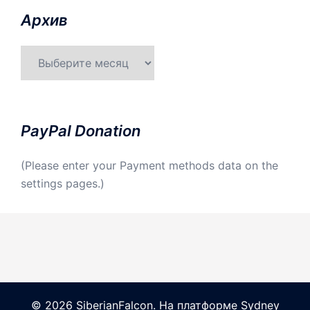
Aрхив
Aрхив
PayPal Donation
(Please enter your Payment methods data on the
settings pages.)
© 2026 SiberianFalcon. На платформе
Sydney