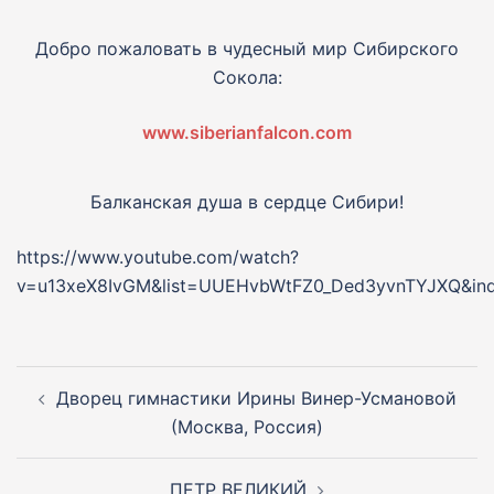
Добро пожаловать в чудесный мир Сибирского
Сокола:
www.siberianfalcon.com
Балканская душа в сердце Сибири!
https://www.youtube.com/watch?
v=u13xeX8IvGM&list=UUEHvbWtFZ0_Ded3yvnTYJXQ&in
Навигация
по
Дворец гимнастики Ирины Винер-Усмановой
записям
(Москва, Россия)
ПЕТР ВЕЛИКИЙ