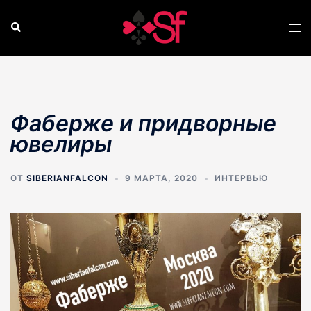
Перейти
к
Поиск
Пер
содержимому
ме
Фаберже и придворные
ювелиры
ОТ
SIBERIANFALCON
9 МАРТА, 2020
ИНТЕРВЬЮ