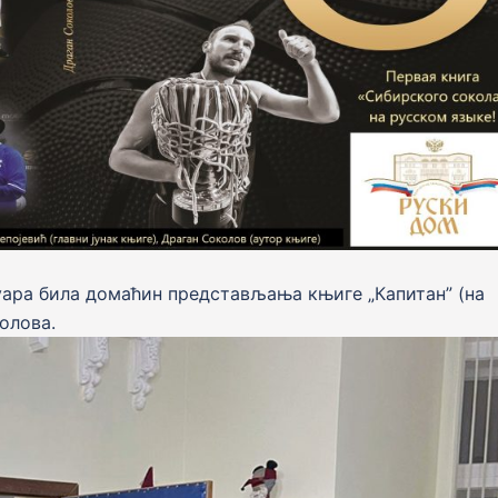
нуара била домаћин представљања књиге „Капитан” (на
олова.