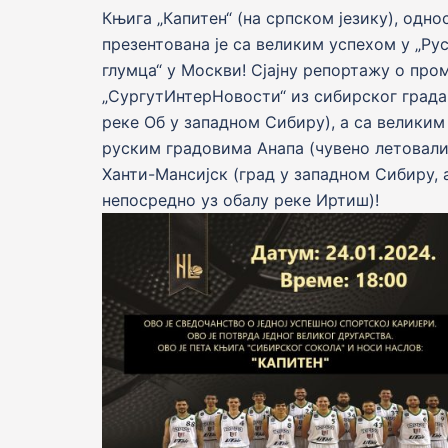
Књига „Капитен“ (на српском језику), одн
презентована је са великим успехом у „Ру
глумца“ у Москви! Сјајну репортажу о про
„СургутИнтерНовости“ из сибирског града
реке Об у западном Сибиру), а са велики
руским градовима Анапа (чувено летовали
Ханти-Мансијск (град у западном Сибиру, 
непосредно уз обалу реке Иртиш)!