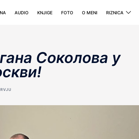
NA
AUDIO
KNJIGE
FOTO
O MENI
RIZNICA
гана Соколова у
оскви!
ERVJU