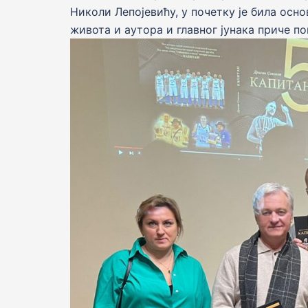
Николи Лепојевићу, у почетку је била осно
живота и аутора и главног јунака приче пов