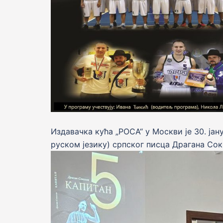
Издавачка кућа „РОСА“ у Москви је 30. ја
руском језику) српског писца Драгана Сок