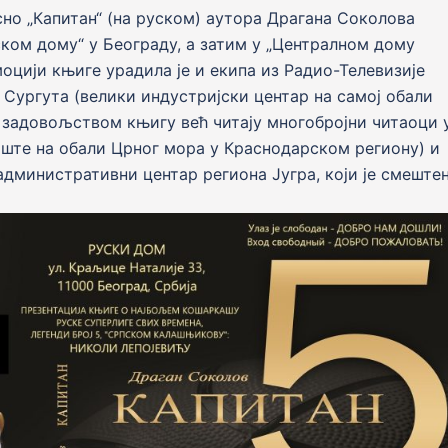
осно „Капитан“ (на руском) аутора Драгана Соколова
ском дому“ у Београду, а затим у „Централном дому
моцији књиге урадила је и екипа из Радио-Телевизије
 Сургута (велики индустријски центар на самој обали
м задовољством књигу већ читају многобројни читаоци 
ште на обали Црног мора у Краснодарском региону) и
административни центар региона Југра, који је смеште