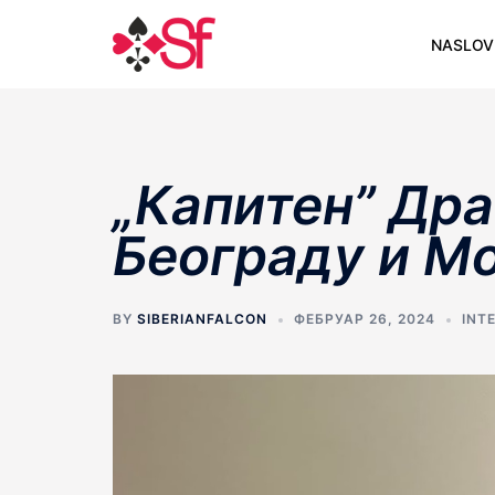
Skip
to
NASLOV
content
„Капитен” Дра
Београду и М
BY
SIBERIANFALCON
ФЕБРУАР 26, 2024
INT