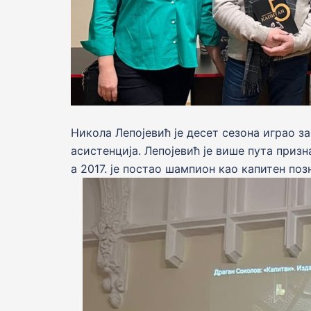
Никола Лепојевић је десет сезона играо за 
асистенција. Лепојевић је више пута приз
а 2017. је постао шампион као капитен поз