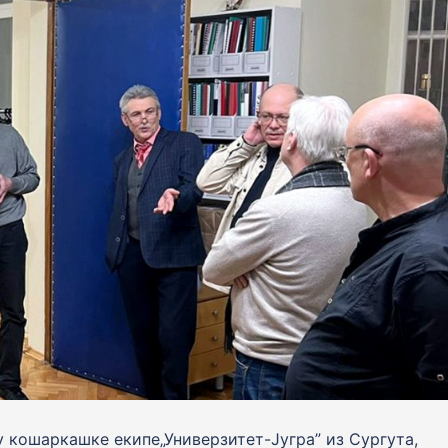
 кошаркашке екипе„Универзитет-Југра” из Сургута,