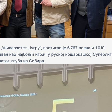
„Универзитет-Југру“, постигао је 6.767 поена и 1.010
наван као најбољи играч у руској кошаркашкој Суперлиг
натог клуба из Сибира.