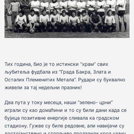
Тих година, био је то истински “храм” свих
љубитеља фудбала из “Града Бакра, Злата и
Осталих Племенитих Метала”. Рудари су буквално
живели за тај недељни празник!
Два пута у току месеца, наши “зелено- црни”
играли су као домаћини и то су били дани када се
бујица позитивне енергије сливала ка градском
стадиону. Гужве су биле редовне, али навијачи су
достојанствено и стрпљиво пролазили кроз узану