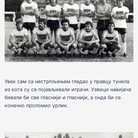
Увек сам са нестрпљењем гледао у правцу тунела
из кога су се појављивали играчи. Узвици навијача
бивали би све гласнији и гласнији, а онда би се
коначно проломио урлик.