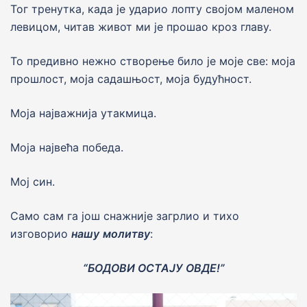
Тог тренутка, када је ударио лопту својом маленом
левицом, читав живот ми је прошао кроз главу.
То предивно нежно створење било је моје све: моја
прошлост, моја садашњост, моја будућност.
Моја најважнија утакмица.
Моја највећа победа.
Мој син.
Само сам га још снажније загрлио и тихо
изговорио
нашу
молитву
:
“БОДОВИ ОСТАЈУ ОВДЕ!”