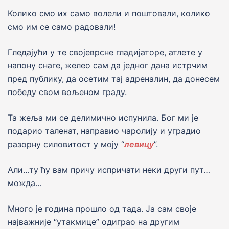
Колико смо их само волели и поштовали, колико
смо им се само радовали!
Гледајући у те својеврсне гладијаторе, атлете у
напону снаге, желео сам да једног дана истрчим
пред публику, да осетим тај адреналин, да донесем
победу свом вољеном граду.
Та жеља ми се делимично испунила. Бог ми је
подарио таленат, направио чаролију и уградио
разорну силовитост у моју “
левицу
”.
Али…ту ћу вам причу испричати неки други пут…
можда…
Много је година прошло од тада. Ја сам своје
најважније “утакмице” одиграо на другим