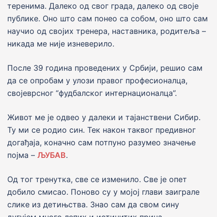
теренима. Далеко од свог града, далеко од своје
публике. Оно што сам понео са собом, оно што сам
научио од својих тренера, наставника, родитеља –
никада ме није изневерило.
После 39 година проведених у Србији, решио сам
да се опробам у улози правог професионалца,
својеврсног “фудбалског интернационалца”.
Живот ме је одвео у далеки и тајанствени Сибир.
Ту ми се родио син. Тек након таквог предивног
догађаја, коначно сам потпуно разумео значење
појма –
ЉУБАВ
.
Од тог тренутка, све се изменило. Све је опет
добило смисао. Поново су у мојој глави заиграле
слике из детињства. Знао сам да свом сину