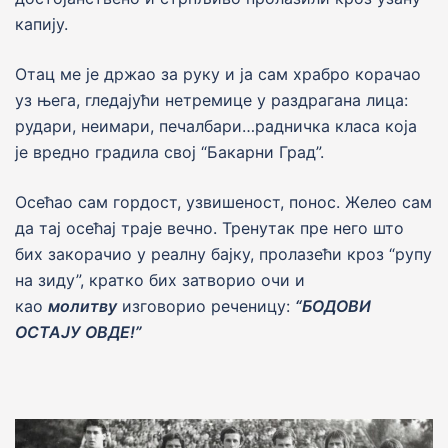
капију.
Отац ме је држао за руку и ја сам храбро корачао
уз њега, гледајући нетремице у раздрагана лица:
рудари, неимари, печалбари…радничка класа која
је вредно градила свој “Бакарни Град”.
Осећао сам гордост, узвишеност, понос. Желео сам
да тај осећај траје вечно. Тренутак пре него што
бих закорачио у реалну бајку, пролазећи кроз “рупу
на зиду”, кратко бих затворио очи и
као
молитву
изговорио реченицу:
“БОДОВИ
ОСТАЈУ ОВДЕ!”