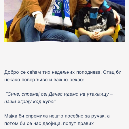
Добро се сећам тих недељних поподнева. Отац би
некако поверљиво и важно рекао:
“Сине, спремај се! Данас идемо на утакмицу –
наши играју код куће!”
Мајка би спремила нешто посебно за ручак, а
потом би се нас двојица, попут правих