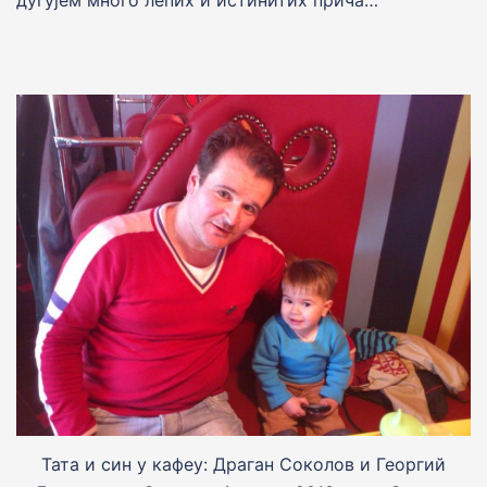
дугујем много лепих и истинитих прича…
Тата и син у кафеу: Драган Соколов и Георгий