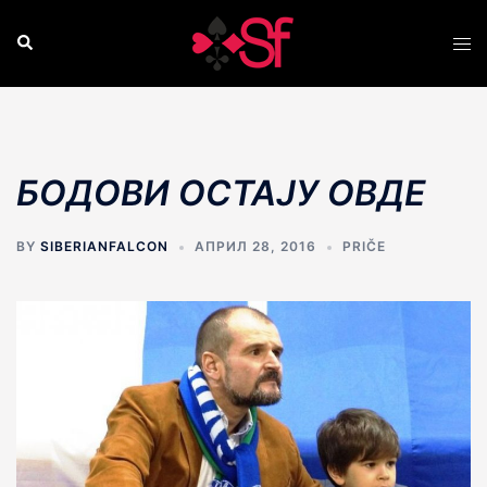
Skip
to
Search
Tog
content
men
БОДОВИ ОСТАJУ ОВДЕ
BY
SIBERIANFALCON
АПРИЛ 28, 2016
PRIČE