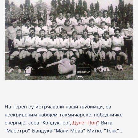
На терен су истрчавали наши љубимци, са
нескривеним набојем такмичарске, победничке
енергије: Јеса “Кондуктер”,
Дуле “Поп”
, Вита
“Маестро”, Бандука “Мали Мрав”, Митке “Тенк”…