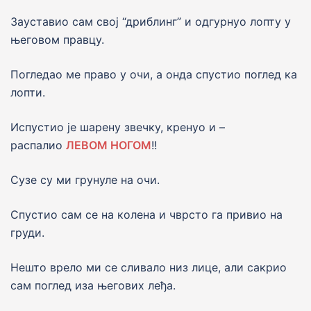
Зауставио сам свој “дриблинг” и одгурнуо лопту у
његовом правцу.
Погледао ме право у очи, а онда спустио поглед ка
лопти.
Испустио је шарену звечку, кренуо и –
распалио
ЛЕВОМ НОГОМ
!!
Сузе су ми грунуле на очи.
Спустио сам се на колена и чврсто га привио на
груди.
Нешто врело ми се сливало низ лице, али сакрио
сам поглед иза његових леђа.