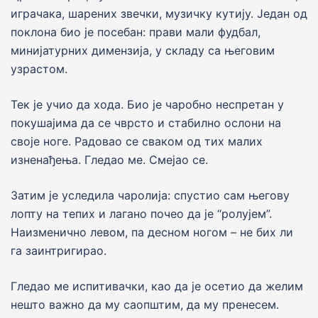
играчака, шарених звечки, музичку кутију. Један од
поклона био је посебан: прави мали фудбал,
минијатурних димензија, у складу са његовим
узрастом.
Тек је учио да хода. Био је чаробно неспретан у
покушајима да се чврсто и стабилно ослони на
своје ноге. Радовао се сваком од тих малих
изненађења. Гледао ме. Смејао се.
Затим је уследила чаролија: спустио сам његову
лопту на тепих и лагано почео да је “ролујем”.
Наизменично левом, па десном ногом – не бих ли
га заинтригирао.
Гледао ме испитивачки, као да је осетио да желим
нешто важно да му саопштим, да му пренесем.