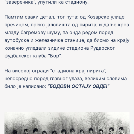
“завереника”, упутили ка стадиону.
Памтим сваки детаљ тог пута: од Козарске улице
пречицом, преко јаловишта од пирита, и даље кроз
младу багремову шуму, па онда редом поред
аутобуске и железничке станице, да бисмо на крају
коначно угледали зидине стадиона Рударског
фудбалског клуба “Бор”.
На високој огради “стадиона крај пирита”,
непосредно поред главног улаза, великим словима
било је написано:
“БОДОВИ ОСТАЈУ ОВДЕ!”