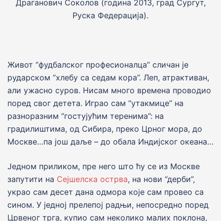
Драганович Соколов (година 2013, град Сургут,
Руска Федерациjа).
Живот “фудбалског професионалца” сличан је
рударском “хлебу са седам кора”. Леп, атрактиван,
али ужасно суров. Нисам много времена проводио
поред свог детета. Играо сам “утакмице” на
разноразним “гостујућим теренима”: на
градилиштима, од Сибира, преко Црног мора, до
Москве…па jош даље – до обала Индијског океана…
Једном приликом, пре него што ћу се из Москве
запутити на
Сејшелска острва
, на нови “дерби”,
украо сам десет дана одмора које сам провео са
сином. У једној прелепој радњи, непосредно поред
Црвеног трга, купио сам неколико малих поклона,