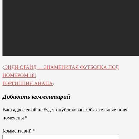
Навигация
ЭНДИ ОГАЙД — ЗНАМЕНИТАЯ ФУТБОЛКА ПОД
по
НОМЕРОМ 18!
записям
ГОРГИППИЯ АНАПА
Добавить комментарий
Ваш адрес email не будет опубликован.
Обязательные поля
помечены
*
Комментарий
*