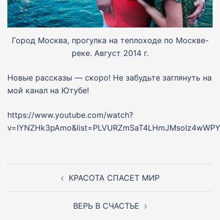
Город Москва, прогулка на теплоходе по Москве-
реке. Август 2014 г.
Новые рассказы — скоро! Не забудьте заглянуть на
мой канал на Ютубе!
https://www.youtube.com/watch?
v=IYNZHk3pAmo&list=PLVURZmSaT4LHmJMsoIz4wWPY
Навигация
по
КРАСОТА СПАСЕТ МИР
записям
ВЕРЬ В СЧАСТЬЕ