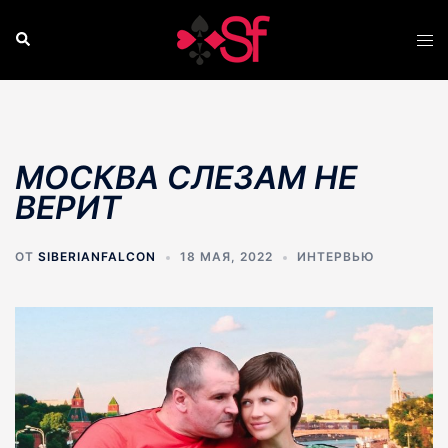
Перейти
к
Поиск
Пер
содержимому
ме
МОСКВА СЛЕЗАМ НЕ
ВЕРИТ
ОТ
SIBERIANFALCON
18 МАЯ, 2022
ИНТЕРВЬЮ