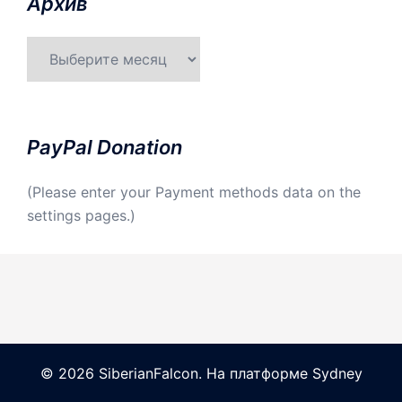
Aрхив
Aрхив
PayPal Donation
(Please enter your Payment methods data on the
settings pages.)
© 2026 SiberianFalcon. На платформе
Sydney