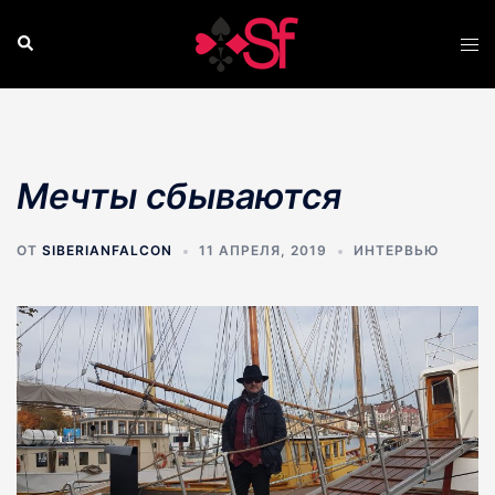
Перейти
к
Поиск
Пер
содержимому
ме
Мечты сбываются
ОТ
SIBERIANFALCON
11 АПРЕЛЯ, 2019
ИНТЕРВЬЮ