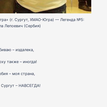
гра» (г. Сургут, ХМАО-Югра) — Легенда №5:
а Лепоевич (Сербия)
биваю – издалека,
рху также – иногда!
рбия – моя страна,
 Сургут – НАВСЕГДА!