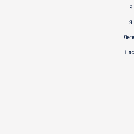
Я
Я
Леге
Нас