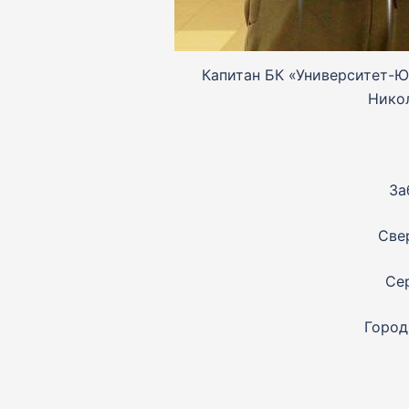
Капитан БК «Университет-Ю
Никол
За
Све
Се
Город