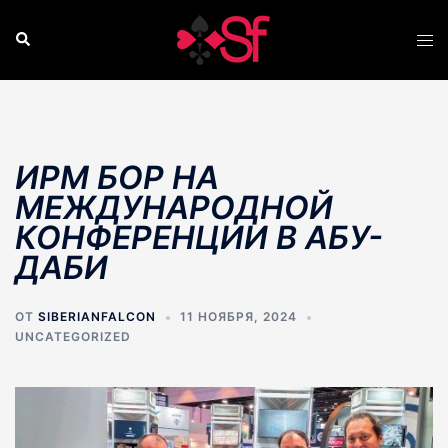
Перейти
к
Поиск
Пер
содержимому
ме
ИРМ БОР НА
МЕЖДУНАРОДНОЙ
КОНФЕРЕНЦИИ В АБУ-
ДАБИ
ОТ
SIBERIANFALCON
11 НОЯБРЯ, 2024
UNCATEGORIZED