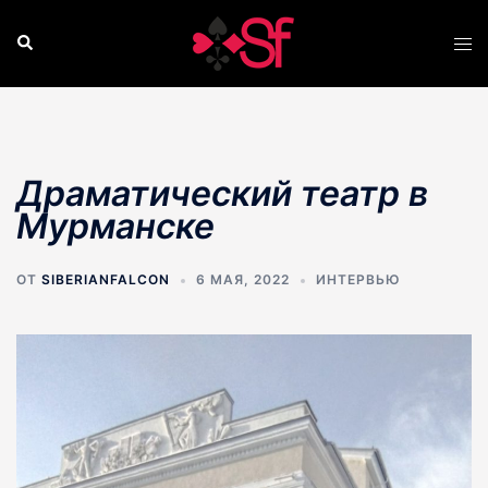
Перейти
к
Поиск
Пер
содержимому
ме
Драматический театр в
Мурманске
ОТ
SIBERIANFALCON
6 МАЯ, 2022
ИНТЕРВЬЮ