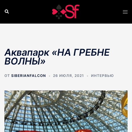
Перейти
к
Поиск
Пер
содержимому
ме
Аквапарк «НА ГРЕБНЕ
ВОЛНЫ»
ОТ
SIBERIANFALCON
26 ИЮЛЯ, 2021
ИНТЕРВЬЮ