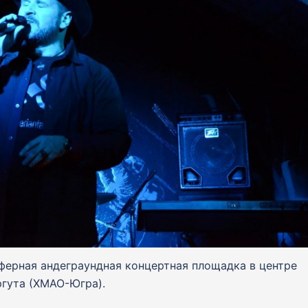
ерная андеграундная концертная площадка в центре
гута (ХМАО-Югра).