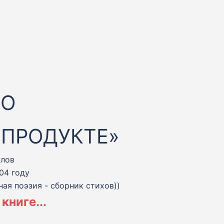
 О
ОПРОДУКТЕ»
олов
04 году
ная поэзия - сборник стихов))
книге...