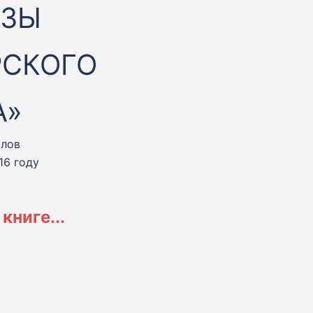
АЗЫ
РСКОГО
А»
олов
16 году
книге...