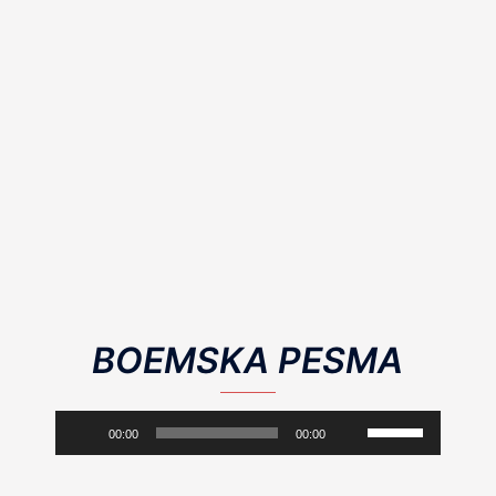
BOEMSKA PESMA
Аудиоплеер
Используйте
00:00
00:00
клавиши
вверх/