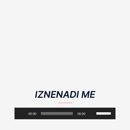
IZNENADI ME
Аудиоплеер
Используйте
00:00
00:00
клавиши
вверх/