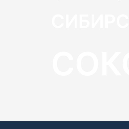
СИБИРС
СОК