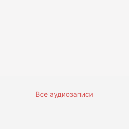
вниз,
чтобы
увеличить
или
уменьшить
громкость.
Все аудиозаписи