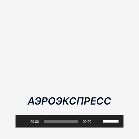
АЭРОЭКСПРЕСС
Аудиоплеер
Используйте
00:00
00:00
клавиши
вверх/