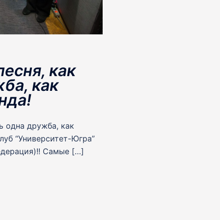
есня, как
ба, как
нда!
ь одна дружба, как
луб “Университет-Югра”
дерация)!! Самые […]