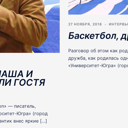
27 НОЯБРЯ, 2018
ИНТЕРВ
Баскетбол, 
Разговор об этом как род
дружба, как родилась од
«Университет-Югра» (гор
МАША И
ЛИ ГОСТЯ
on» — писатель,
рситет-Югра» (город
нтик внес яркие […]