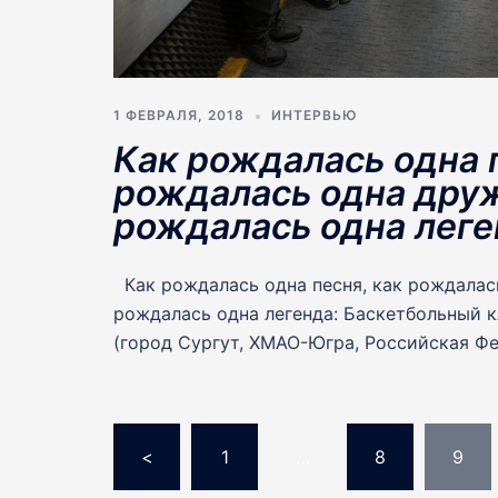
1 ФЕВРАЛЯ, 2018
ИНТЕРВЬЮ
Как рождалась одна п
рождалась одна друж
рождалась одна леге
Как рождалась одна песня, как рождалас
рождалась одна легенда: Баскетбольный к
(город Сургут, ХМАО-Югра, Российская Фе
Пагинация
<
1
…
8
9
записей