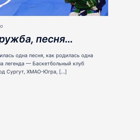
ЬЮ
дружба, песня…
илась одна песня, как родилась одна
на легенда — Баскетбольный клуб
од Сургут, ХМАО-Югра, […]